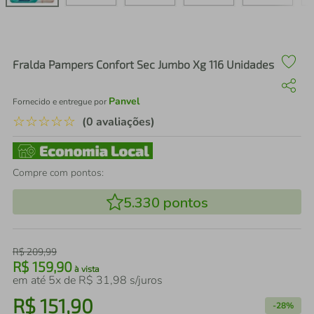
air fryer
4
º
iphone
5
º
Fralda Pampers Confort Sec Jumbo Xg 116 Unidades
Panvel
Fornecido e entregue por
☆
☆
☆
☆
☆
(0 avaliações)
Compre com pontos:
5.330
pontos
R$
209
,
99
R$
159
,
90
à vista
em até
5
x de
R$
31
,
98
s/juros
R$
151
,
90
-
28%