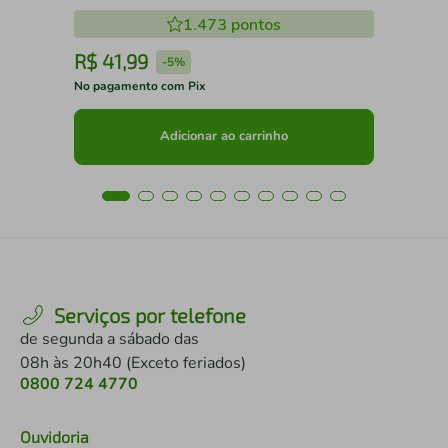
1.473
pontos
R$
41
,
99
R
-
5%
No pagamento com Pix
No 
Adicionar ao carrinho
Serviços por telefone
de segunda a sábado das
08h às 20h40 (Exceto feriados)
0800 724 4770
Ouvidoria