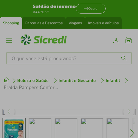
Saldão de inverno
Quero
até 40% off
Shopping
Parcerias e Descontos
Viagens
Imóveis e Veículos
O que você está procurando?
Produtos mais buscados
Beleza e Saúde
Infantil e Gestante
Infantil
tenis
1
º
Fralda Pampers Confort Sec Jumbo Xg 116 Unidades
cafeteira
2
º
perfume
3
º