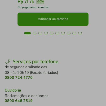
R$
71
,
76
R
-
30%
No pagamento com Pix
No 
Adicionar ao carrinho
Serviços por telefone
de segunda a sábado das
08h às 20h40 (Exceto feriados)
0800 724 4770
Ouvidoria
Reclamações e denúncias
0800 646 2519