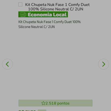
Qua
Kit Chupeta Nuk Fase 1 Comfy Duet 100%
Xal
Silicone Neutral C/ 2UN
2.518
pontos