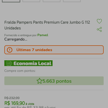
air fryer
4
º
iphone
5
º
Fralda Pampers Pants Premium Care Jumbo G 112
Unidades
Panvel
Fornecido e entregue por
Carregando…
Últimas 7 unidades
Compre com pontos:
5.663
pontos
R$
232
,
99
R$
169
,
90
à vista
em até
5
x de
R$
33
,
98
s/juros