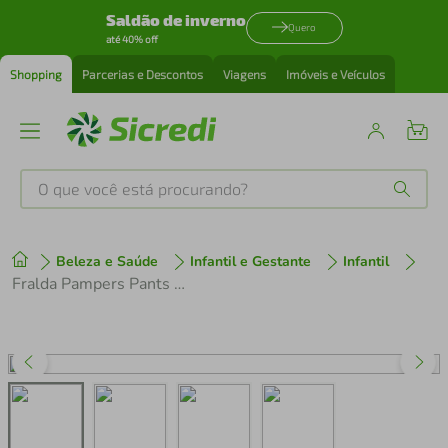
Saldão de inverno
Quero
até 40% off
Shopping
Parcerias e Descontos
Viagens
Imóveis e Veículos
O que você está procurando?
Produtos mais buscados
Beleza e Saúde
Infantil e Gestante
Infantil
tenis
1
º
Fralda Pampers Pants Premium Care Jumbo G 112 Unidades
cafeteira
2
º
perfume
3
º