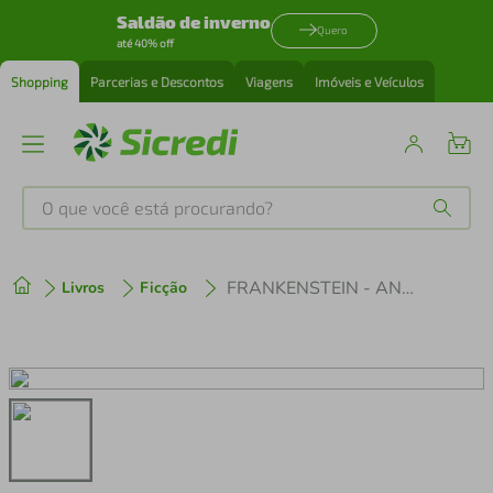
Saldão de inverno
Quero
até 40% off
Shopping
Parcerias e Descontos
Viagens
Imóveis e Veículos
O que você está procurando?
Produtos mais buscados
FRANKENSTEIN - ANATOMIA DE MONSTRO
Livros
Ficção
tenis
1
º
cafeteira
2
º
perfume
3
º