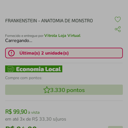
air fryer
4
º
iphone
5
º
FRANKENSTEIN - ANATOMIA DE MONSTRO
Vitrola Loja Virtual
Fornecido e entregue por
Carregando…
Última(s) 2 unidade(s)
Compre com pontos:
3.330
pontos
R$
99
,
90
à vista
em até
3
x de
R$
33
,
30
s/juros