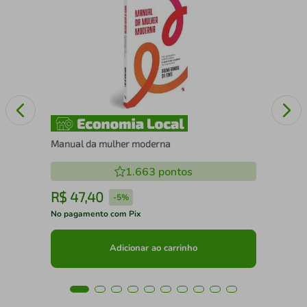
A 
Manual da mulher moderna
1.663
pontos
R$
47
,
40
R
-
5%
No pagamento com Pix
No 
Adicionar ao carrinho