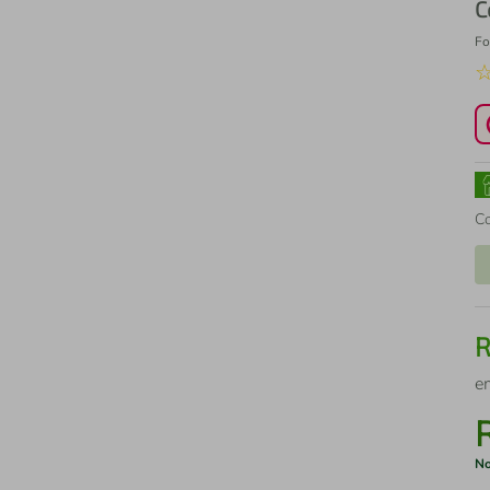
C
Fo
C
e
No