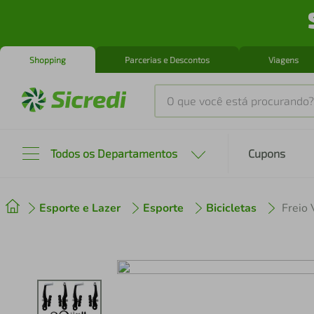
Shopping
Parcerias e Descontos
Viagens
O que você está procurando?
Produtos mais buscados
Todos os Departamentos
Cupons
tenis
1
º
Esporte e Lazer
Esporte
Bicicletas
cafeteira
2
º
perfume
3
º
air fryer
4
º