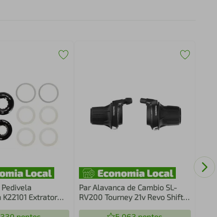
Cass
12/3
 Pedivela
Par Alavanca de Cambio SL-
K22101 Extrator
RV200 Tourney 21v Revo Shift
Par com Arruelas
com Cabos Grip Shift