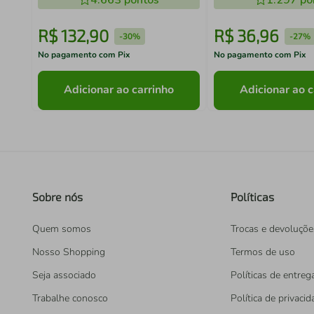
4.663
pontos
1.297
po
R$
132
,
90
R$
36
,
96
-
30%
-
27%
No pagamento com Pix
No pagamento com Pix
Adicionar ao carrinho
Adicionar ao c
Sobre nós
Políticas
Quem somos
Trocas e devoluçõe
Nosso Shopping
Termos de uso
Seja associado
Políticas de entreg
Trabalhe conosco
Política de privaci