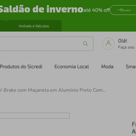
Saldão de inverno
até 40% off
Quero
Imóveis e Veículos
Olá!
Faça seu
Produtos do Sicredi
Economia Local
Moda
Sma
Freio V-Brake com Maçaneta em Alumínio Preto Completo com Cabos e Conduites
F
A