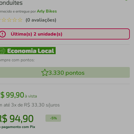
onduites
Arly Bikes
rnecido e entregue por
☆
☆
☆
☆
☆
(0 avaliações)
Última(s) 2 unidade(s)
ompre com pontos:
3.330
pontos
R$
99
,
90
à vista
m até
3
x de
R$
33
,
30
s/juros
R$
94
,
90
-
5%
 pagamento com Pix