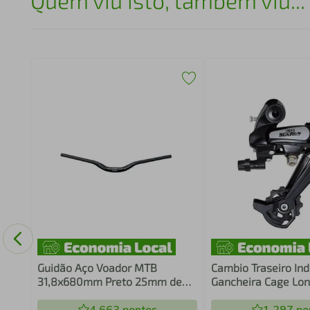
Quem viu isto, também viu...
Guidão Aço Voador MTB
Cambio Traseiro In
31,8x680mm Preto 25mm de
Gancheira Cage Lon
Altura
dentes Preto