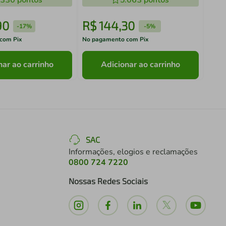
.330
pontos
5.063
pontos
90
R$
144
,
30
R$
-
17%
-
5%
com Pix
No pagamento com Pix
No pa
nar ao carrinho
Adicionar ao carrinho
SAC
Informações, elogios e reclamações
0800 724 7220
Nossas Redes Sociais