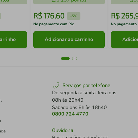
ntos
6.197
pontos
9
R$
176
,
60
R$
265
,
-
5%
No pagamento com Pix
No pagamento 
arrinho
Adicionar ao carrinho
Adicio
Serviços por telefone
De segunda a sexta-feira das
08h às 20h40
s
Sábado das 8h às 18h40
0800 724 4770
a
Ouvidoria
dade
Reclamações e denúncias