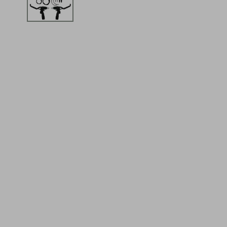
iphone
5
º