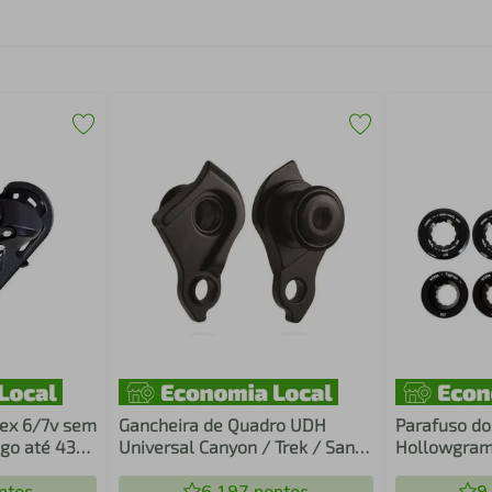
dex 6/7v sem
Gancheira de Quadro UDH
Parafuso do
go até 43
Universal Canyon / Trek / Santa
Hollowgram 
Cruz / Specialized / Oggi G374
Cannondale 
Preto Thru-Axle 1,0mm