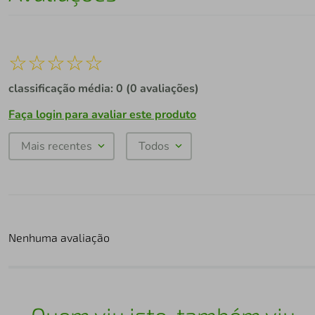
☆
☆
☆
☆
☆
classificação média: 0
(0 avaliações)
Faça login para avaliar este produto
Mais recentes
Todos
Nenhuma avaliação