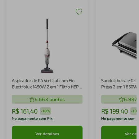
Aspirador de Pó Vertical com Fio
Sanduicheira e Gril
Electrolux 1450W 2 em 1 Filtro HEPA
Press 2 em 1 850W
Branco (STK14B)
5.663
pontos
6.997
R$
161
,
40
R$
199
,
40
-
10%
-
13
No pagamento com Pix
No pagamento com P
Ver detalhes
Ver det