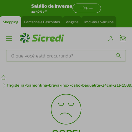
Saldão de inverno
Quero
até 40% off
Shopping
Parcerias e Descontos
Viagens
Imóveis e Veículos
O que você está procurando?
Produtos mais buscados
tenis
1
º
frigideira-tramontina-brava-inox-cabo-baquelite-24cm-21l-1589
cafeteira
2
º
perfume
3
º