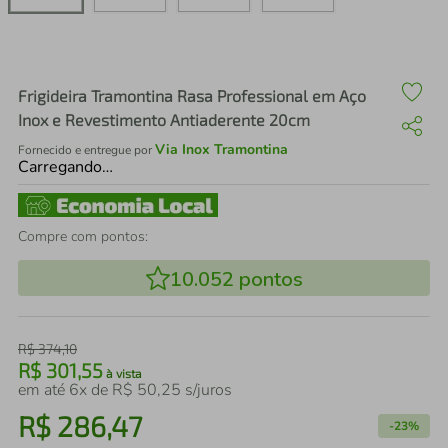
air fryer
4
º
iphone
5
º
Frigideira Tramontina Rasa Professional em Aço
Inox e Revestimento Antiaderente 20cm
Via Inox Tramontina
Fornecido e entregue por
Carregando…
Compre com pontos:
10.052
pontos
R$
374
,
10
R$
301
,
55
à vista
em até
6
x de
R$
50
,
25
s/juros
R$
286
,
47
-
23%