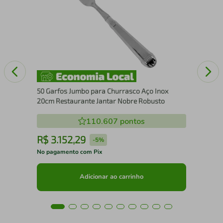
Sal
Sal
50 Garfos Jumbo para Churrasco Aço Inox
20cm Restaurante Jantar Nobre Robusto
110.607
pontos
R$
3
.
152
,
29
R
-
5%
No pagamento com Pix
No 
Adicionar ao carrinho