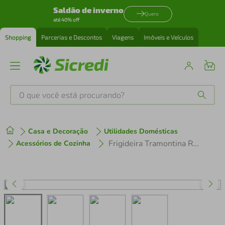
Saldão de inverno
Quero
até 40% off
Shopping
Parcerias e Descontos
Viagens
Imóveis e Veículos
O que você está procurando?
Produtos mais buscados
Casa e Decoração
Utilidades Domésticas
tenis
1
º
Frigideira Tramontina Rasa Professional em Aço Inox e Revestimento Antiaderente 20cm
Acessórios de Cozinha
cafeteira
2
º
perfume
3
º