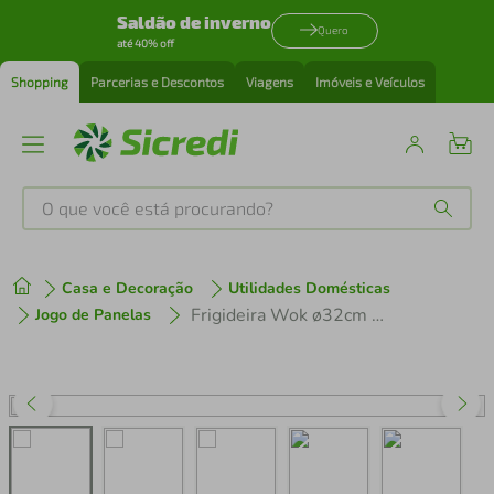
Saldão de inverno
Quero
até 40% off
Shopping
Parcerias e Descontos
Viagens
Imóveis e Veículos
O que você está procurando?
Produtos mais buscados
Casa e Decoração
Utilidades Domésticas
tenis
1
º
Frigideira Wok ø32cm Grafite com tampa de Vidro - Cozillar
Jogo de Panelas
cafeteira
2
º
perfume
3
º