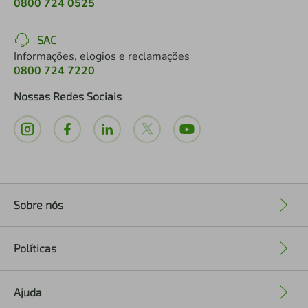
0800 724 0525
SAC
Informações, elogios e reclamações
0800 724 7220
Nossas Redes Sociais
Sobre nós
+
Políticas
+
Ajuda
+