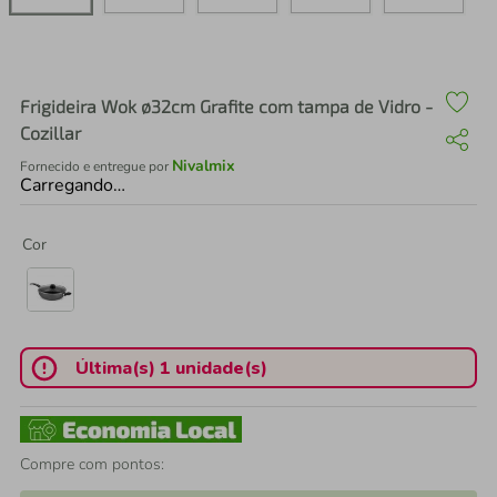
air fryer
4
º
iphone
5
º
Frigideira Wok ø32cm Grafite com tampa de Vidro -
Cozillar
Nivalmix
Fornecido e entregue por
Carregando…
Cor
Última(s) 1 unidade(s)
Compre com pontos: