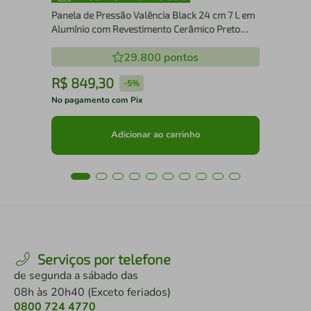
Panela de Pressão Valência Black 24 cm 7 L em
Alumínio com Revestimento Cerâmico Preto
Tramontina 20565/424
29.800
pontos
R$
849
,
30
R
-
5%
No pagamento com Pix
No 
Adicionar ao carrinho
Serviços por telefone
de segunda a sábado das
08h às 20h40 (Exceto feriados)
0800 724 4770