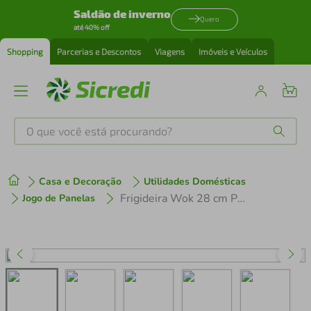
Saldão de inverno
Quero
até 40% off
Shopping
Parcerias e Descontos
Viagens
Imóveis e Veículos
O que você está procurando?
Produtos mais buscados
Casa e Decoração
Utilidades Domésticas
tenis
1
º
Frigideira Wok 28 cm Preta com Tampa - 113928 - Fortaleza
Jogo de Panelas
cafeteira
2
º
perfume
3
º