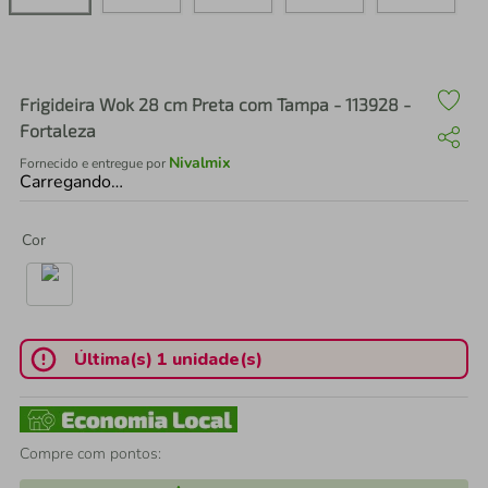
air fryer
4
º
iphone
5
º
Frigideira Wok 28 cm Preta com Tampa - 113928 -
Fortaleza
Nivalmix
Fornecido e entregue por
Carregando…
Cor
Última(s) 1 unidade(s)
Compre com pontos: