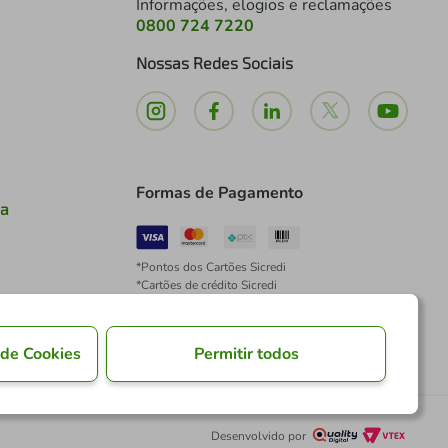
Informações, elogios e reclamações
0800 724 7220
Nossas Redes Sociais
Formas de Pagamento
ia
*Pontos dos Cartões Sicredi
*Cartões de crédito Sicredi
*Boleto exclusivo para associados PJ
*É vedada a cobrança de preço superior, valor ou
encargo adicional para pagamentos por meio de
 de Cookies
Permitir todos
Pix à vista.
Desenvolvido por