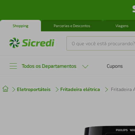
Shopping
Parcerias e Descontos
Viagens
O que você está procurando?
Produtos mais buscados
Todos os Departamentos
Cupons
tenis
1
º
Eletroportáteis
Fritadeira elétrica
cafeteira
2
º
perfume
3
º
air fryer
4
º