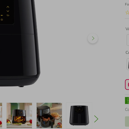
Fo
V
C
C