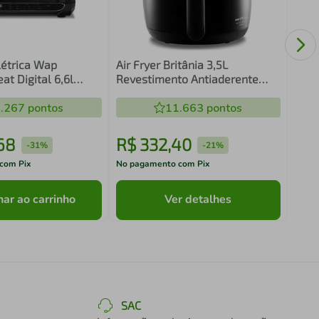
Fry 
BFR
létrica Wap
Air Fryer Britânia 3,5L
t Digital 6,6l
Revestimento Antiaderente
 WC AB1030 220V
1500W BFR25P
.267
pontos
11.663
pontos
68
R$
332
,
40
R$
-
31%
-
21%
com Pix
No pagamento com Pix
No pa
nar ao carrinho
Ver detalhes
SAC