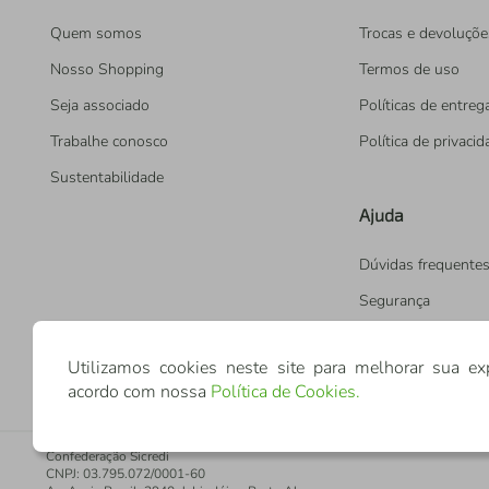
Quem somos
Trocas e devoluçõe
Nosso Shopping
Termos de uso
Seja associado
Políticas de entreg
Trabalhe conosco
Política de privaci
Sustentabilidade
Ajuda
Dúvidas frequente
Segurança
Utilizamos cookies neste site para melhorar sua ex
acordo com nossa
Política de Cookies
.
Confederação Sicredi
CNPJ: 03.795.072/0001-60