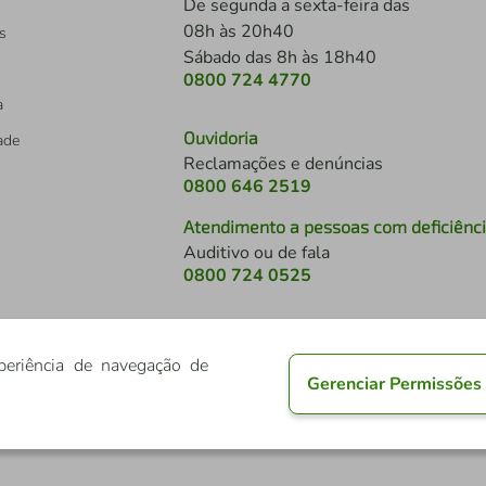
De segunda a sexta-feira das
08h às 20h40
s
Sábado das 8h às 18h40
0800 724 4770
a
Ouvidoria
dade
Reclamações e denúncias
0800 646 2519
Atendimento a pessoas com deficiênc
Auditivo ou de fala
s
0800 724 0525
periência de navegação de
Gerenciar Permissões