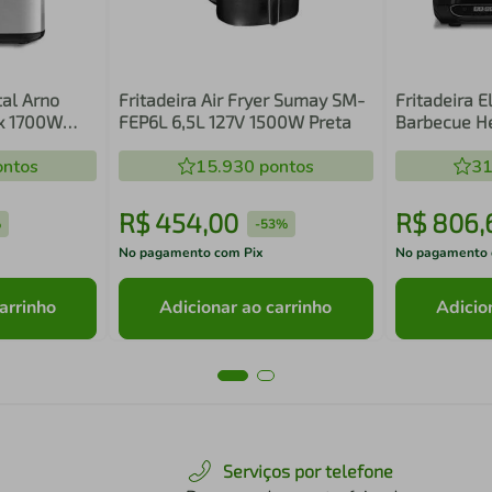
tal Arno
Fritadeira Air Fryer Sumay SM-
Fritadeira E
ox 1700W
FEP6L 6,5L 127V 1500W Preta
Barbecue Hea
Prosdócimo
ntos
15.930
pontos
31
R$
454
,
00
R$
806
,
%
-
53%
No pagamento com Pix
No pagamento 
arrinho
Adicionar ao carrinho
Adicio
Serviços por telefone