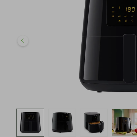
iphone
5
º