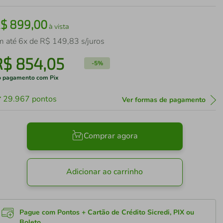
R$
899
,
00
à vista
m até
6
x de
R$
149
,
83
s/juros
R$
854
,
05
-
5%
 pagamento com Pix
29.967
pontos
Ver formas de pagamento
Comprar agora
Adicionar ao carrinho
Pague com Pontos + Cartão de Crédito Sicredi, PIX ou
Boleto