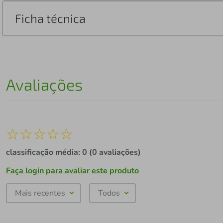
Ficha técnica
Avaliações
☆
☆
☆
☆
☆
classificação média: 0
(0 avaliações)
Faça login para avaliar este produto
Mais recentes
Todos