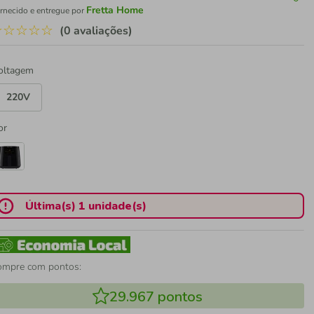
Fretta Home
rnecido e entregue por
☆
☆
☆
☆
☆
(0 avaliações)
oltagem
220V
or
Última(s) 1 unidade(s)
ompre com pontos:
29.967
pontos