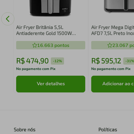
ily
Air Fryer Britânia 5,5L
Air Fryer Mega Digi
Antiaderente Gold 1500W
AFD7 7,5L Preto In
BFR51
220V
16.663
pontos
23.067
po
R$
474
,
90
R$
595
,
12
-
12%
-
31
No pagamento com Pix
No pagamento com Pix
Ver detalhes
Adicionar ao c
Sobre nós
Políticas