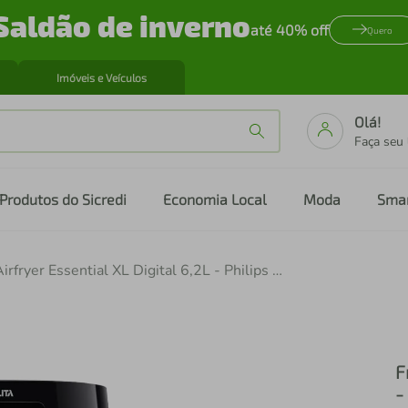
Saldão de inverno
até 40% off
Quero
Imóveis e Veículos
Olá!
Faça seu
Produtos do Sicredi
Economia Local
Moda
Sma
Fritadeira Airfryer Essential XL Digital 6,2L - Philips Walita
F
-