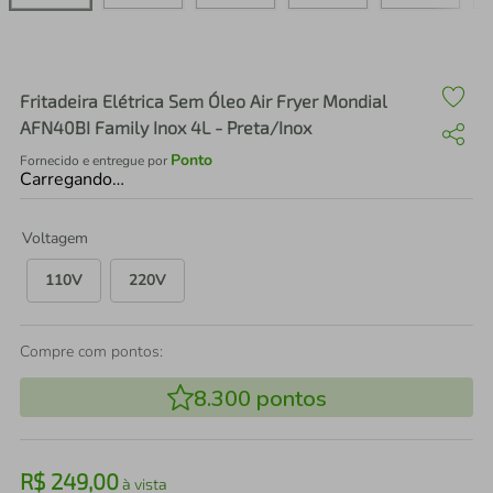
air fryer
4
º
iphone
5
º
Fritadeira Elétrica Sem Óleo Air Fryer Mondial
AFN40BI Family Inox 4L - Preta/Inox
Ponto
Fornecido e entregue por
Carregando…
Voltagem
110V
220V
Compre com pontos:
8.300
pontos
R$
249
,
00
à vista