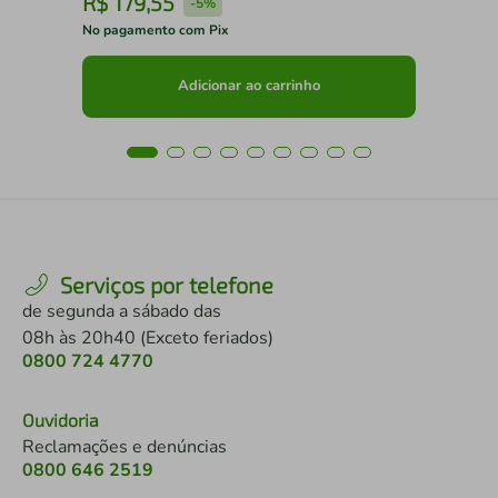
R$
179
,
55
R
-
5%
No pagamento com Pix
No 
Adicionar ao carrinho
Serviços por telefone
de segunda a sábado das
08h às 20h40 (Exceto feriados)
0800 724 4770
Ouvidoria
Reclamações e denúncias
0800 646 2519