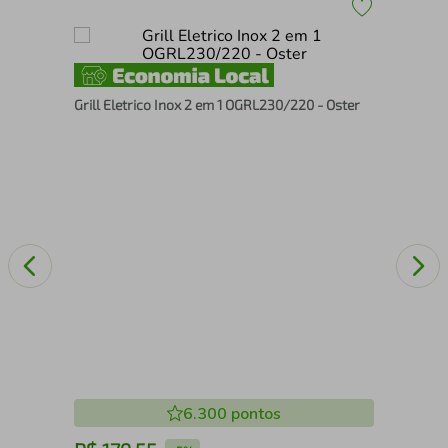
Oven
Air
com
Grill Eletrico Inox 2 em 1 OGRL230/220 - Oster
6.300
pontos