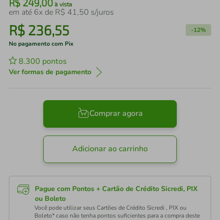
R$
249
,
00
à vista
em até
6
x de
R$
41
,
50
s/juros
R$
236
,
55
-
12%
No pagamento com Pix
8.300
pontos
Ver formas de pagamento
Comprar agora
Adicionar ao carrinho
Pague com Pontos + Cartão de Crédito Sicredi, PIX
ou Boleto
Você pode utilizar seus Cartões de Crédito Sicredi , PIX ou
Boleto* caso não tenha pontos suficientes para a compra deste