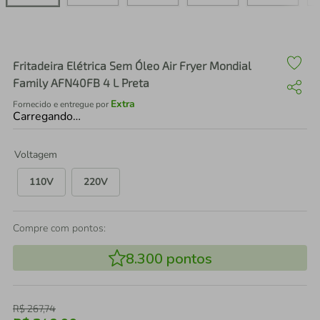
air fryer
4
º
iphone
5
º
Fritadeira Elétrica Sem Óleo Air Fryer Mondial
Family AFN40FB 4 L Preta
Extra
Fornecido e entregue por
Carregando…
Voltagem
110V
220V
Compre com pontos:
8.300
pontos
R$
267
,
74