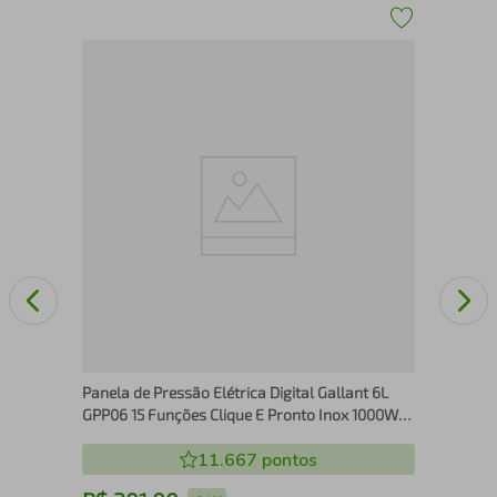
27V
Air
GF
Panela de Pressão Elétrica Digital Gallant 6L
GPP06 15 Funções Clique E Pronto Inox 1000W
127V
11.667
pontos