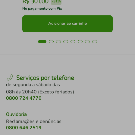
R$
301
,
00
R
-
31%
No pagamento com Pix
No 
Adicionar ao carrinho
Serviços por telefone
de segunda a sábado das
08h às 20h40 (Exceto feriados)
0800 724 4770
Ouvidoria
Reclamações e denúncias
0800 646 2519