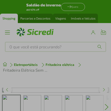
Saldão de inverno
Quero
até 40% off
Shopping
Parcerias e Descontos
Viagens
Imóveis e Veículos
O que você está procurando?
Produtos mais buscados
Eletroportáteis
Fritadeira elétrica
tenis
1
º
Fritadeira Elétrica Sem Óleo Air Fryer Mondial Family AFN40FB 4 L Preta
cafeteira
2
º
perfume
3
º