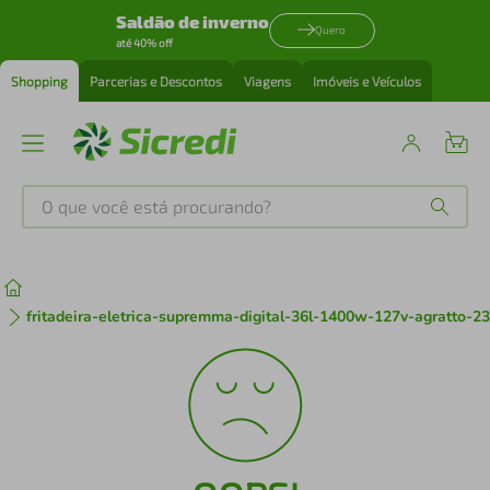
Saldão de inverno
Quero
até 40% off
Shopping
Parcerias e Descontos
Viagens
Imóveis e Veículos
O que você está procurando?
Produtos mais buscados
tenis
1
º
fritadeira-eletrica-supremma-digital-36l-1400w-127v-agratto-2
cafeteira
2
º
perfume
3
º