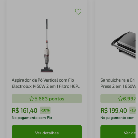
Aspirador de Pó Vertical com Fio
Sanduicheira e Gril
Electrolux 1450W 2 em 1 Filtro HEPA
Press 2 em 1 850W
Branco (STK14B)
5.663
pontos
6.997
R$
161
,
40
R$
199
,
40
-
10%
-
13
No pagamento com Pix
No pagamento com P
Ver detalhes
Ver det