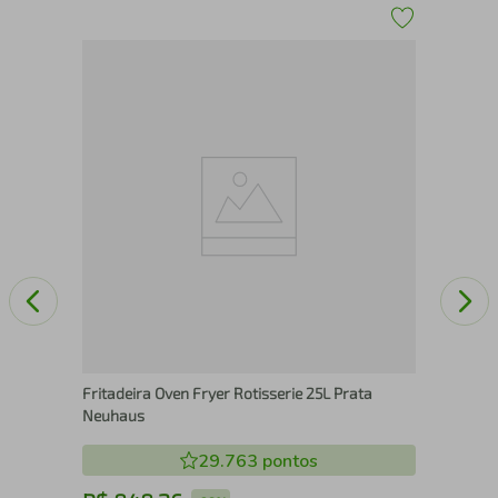
al
Fri
Fritadeira Oven Fryer Rotisserie 25L Prata
Neuhaus
29.763
pontos