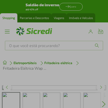
Saldão de inverno
Quero
até 40% off
Shopping
Parcerias e Descontos
Viagens
Imóveis e Veículos
O que você está procurando?
Produtos mais buscados
Eletroportáteis
Fritadeira elétrica
tenis
1
º
Fritadeira Elétrica Wap Barbecue Smoker Digital 10L 127V
cafeteira
2
º
perfume
3
º