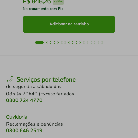
R$
848
,
26
R
-
38%
No pagamento com Pix
No 
Adicionar ao carrinho
Serviços por telefone
de segunda a sábado das
08h às 20h40 (Exceto feriados)
0800 724 4770
Ouvidoria
Reclamações e denúncias
0800 646 2519