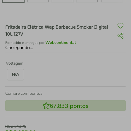
air fryer
4
º
iphone
5
º
Fritadeira Elétrica Wap Barbecue Smoker Digital
10L 127V
Webcontinental
Fornecido e entregue por
Carregando…
Voltagem
N/A
Compre com pontos:
67.833
pontos
R$
2
.
543
,
75