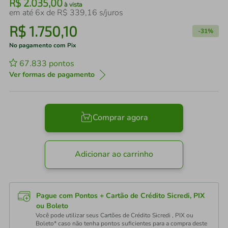
R$
2
.
035
,
00
à vista
em até
6
x de
R$
339
,
16
s/juros
R$
1
.
750
,
10
-
31%
No pagamento com Pix
67.833
pontos
Ver formas de pagamento
Comprar agora
Adicionar ao carrinho
Pague com Pontos + Cartão de Crédito Sicredi, PIX
ou Boleto
Você pode utilizar seus Cartões de Crédito Sicredi , PIX ou
Boleto* caso não tenha pontos suficientes para a compra deste