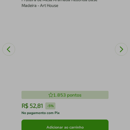
Madeira - Art House
1.853
pontos
R$
52
,
81
R
-
5%
No pagamento com Pix
No 
Adicionar ao carrinho