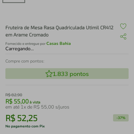
air fryer
4
º
iphone
5
º
Fruteira de Mesa Rasa Quadriculada Utimil CR412
em Arame Cromado
Casas Bahia
Fornecido e entregue por
Carregando…
Compre com pontos:
1.833
pontos
R$
82
,
90
R$
55
,
00
à vista
em até
1
x de
R$
55
,
00
s/juros
R$
52
,
25
-
37%
No pagamento com Pix