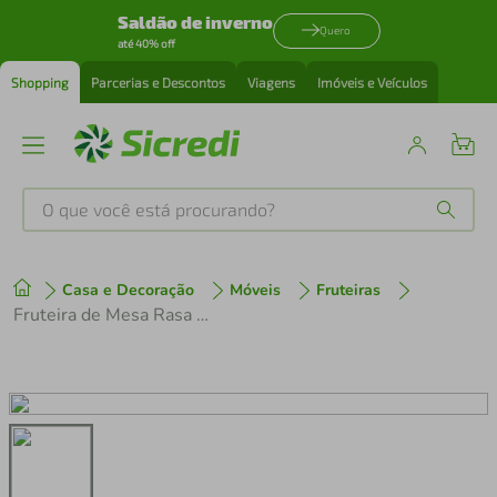
Saldão de inverno
Quero
até 40% off
Shopping
Parcerias e Descontos
Viagens
Imóveis e Veículos
O que você está procurando?
Produtos mais buscados
Casa e Decoração
Móveis
Fruteiras
tenis
1
º
Fruteira de Mesa Rasa Quadriculada Utimil CR412 em Arame Cromado
cafeteira
2
º
perfume
3
º