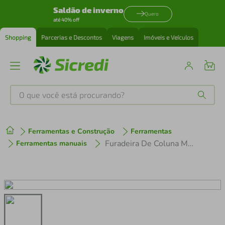
Saldão de inverno
Quero
até 40% off
Shopping
Parcerias e Descontos
Viagens
Imóveis e Veículos
O que você está procurando?
Produtos mais buscados
Ferramentas e Construção
Ferramentas
tenis
1
º
Furadeira De Coluna Motomil Rdm-2801f Tri 1.0cv 380v
Ferramentas manuais
cafeteira
2
º
perfume
3
º