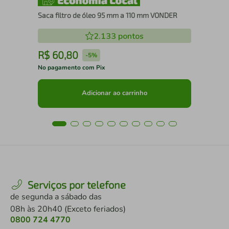
Saca filtro de óleo 95 mm a 110 mm VONDER
2.133
pontos
R$
60
,
80
R
-
5%
No pagamento com Pix
No 
Adicionar ao carrinho
Serviços por telefone
de segunda a sábado das
08h às 20h40 (Exceto feriados)
0800 724 4770