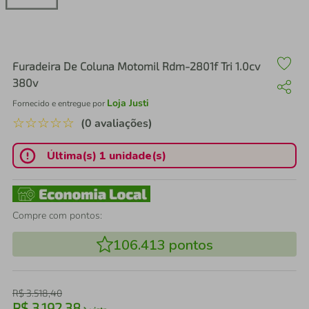
air fryer
4
º
iphone
5
º
Furadeira De Coluna Motomil Rdm-2801f Tri 1.0cv
380v
Loja Justi
Fornecido e entregue por
☆
☆
☆
☆
☆
(0 avaliações)
Última(s) 1 unidade(s)
Compre com pontos:
106.413
pontos
R$
3
.
518
,
40
R$
3
.
192
,
38