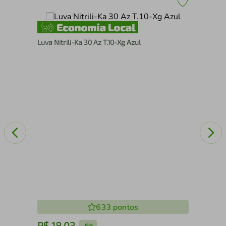
Luva Nitrili-Ka 30 Az T.10-Xg Azul
Rep
633
pontos
R$
18
,
03
R
-
5%