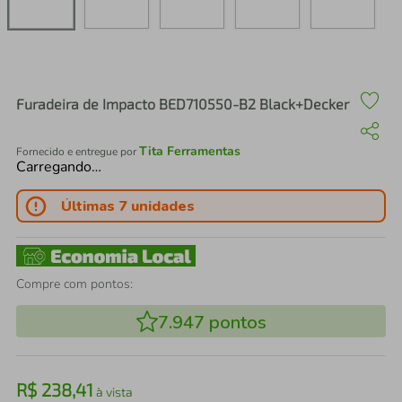
air fryer
4
º
iphone
5
º
Furadeira de Impacto BED710550-B2 Black+Decker
Tita Ferramentas
Fornecido e entregue por
Carregando…
Últimas 7 unidades
Compre com pontos:
7.947
pontos
R$
238
,
41
à vista