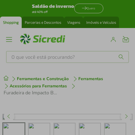
Saldão de inverno
Quero
até 40% off
Shopping
Parcerias e Descontos
Viagens
Imóveis e Veículos
O que você está procurando?
Produtos mais buscados
Ferramentas e Construção
Ferramentas
tenis
1
º
Acessórios para Ferramentas
Furadeira de Impacto BED710550-B2 Black+Decker
cafeteira
2
º
perfume
3
º