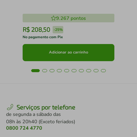
9.267
pontos
R$
208
,
50
R
-
25%
No pagamento com Pix
No 
Adicionar ao carrinho
Serviços por telefone
de segunda a sábado das
08h às 20h40 (Exceto feriados)
0800 724 4770