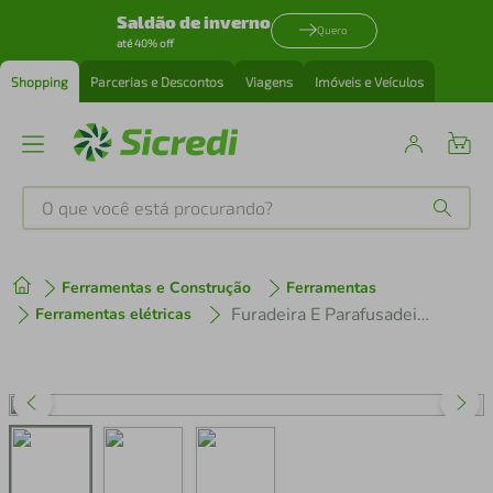
Saldão de inverno
Quero
até 40% off
Shopping
Parcerias e Descontos
Viagens
Imóveis e Veículos
O que você está procurando?
Produtos mais buscados
Ferramentas e Construção
Ferramentas
tenis
1
º
Furadeira E Parafusadeira De Impacto 12v 3/8 Makita Hp332dz
Ferramentas elétricas
cafeteira
2
º
perfume
3
º