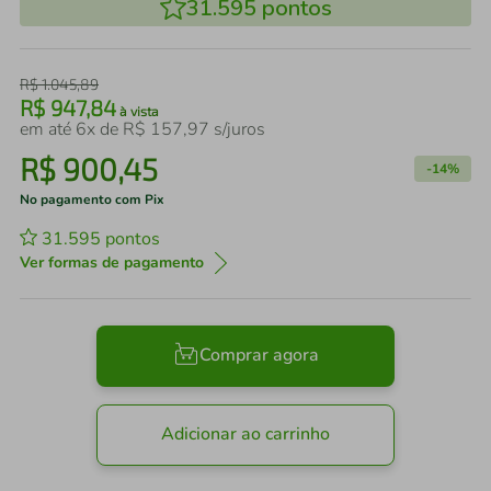
31.595
pontos
R$
1
.
045
,
89
R$
947
,
84
à vista
em até
6
x de
R$
157
,
97
s/juros
R$
900
,
45
-
14%
No pagamento com Pix
31.595
pontos
Ver formas de pagamento
Comprar agora
Adicionar ao carrinho