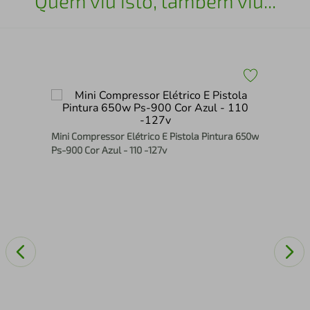
Quem viu isto, também viu...
Máq
Von
Mini Compressor Elétrico E Pistola Pintura 650w
Ps-900 Cor Azul - 110 -127v