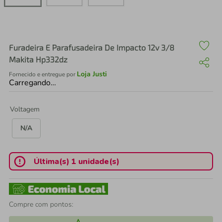
air fryer
4
º
iphone
5
º
Furadeira E Parafusadeira De Impacto 12v 3/8
Makita Hp332dz
Loja Justi
Fornecido e entregue por
Carregando…
Voltagem
N/A
Última(s) 1 unidade(s)
Compre com pontos: