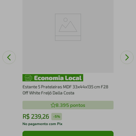
129
Estante 5 Prateleiras MDF 33x44x135 cm F28
Off White Freijó Dalla Costa
8.395
pontos
R$
239
,
26
R
-
5%
No pagamento com Pix
No 