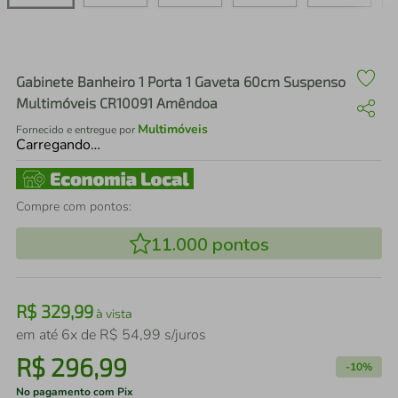
air fryer
4
º
iphone
5
º
Gabinete Banheiro 1 Porta 1 Gaveta 60cm Suspenso
Multimóveis CR10091 Amêndoa
Multimóveis
Fornecido e entregue por
Carregando…
Compre com pontos:
11.000
pontos
R$
329
,
99
à vista
em até
6
x de
R$
54
,
99
s/juros
R$
296
,
99
-
10%
No pagamento com Pix