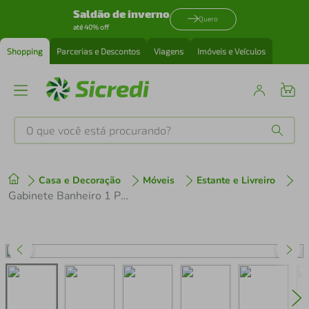
Saldão de inverno
Quero
até 40% off
Shopping
Parcerias e Descontos
Viagens
Imóveis e Veículos
O que você está procurando?
Produtos mais buscados
Casa e Decoração
Móveis
Estante e Livreiro
tenis
1
º
Gabinete Banheiro 1 Porta 1 Gaveta 60cm Suspenso Multimóveis CR10091 Amêndoa
cafeteira
2
º
perfume
3
º