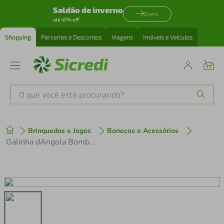
Saldão de inverno
Quero
até 40% off
Shopping
Parcerias e Descontos
Viagens
Imóveis e Veículos
O que você está procurando?
Produtos mais buscados
Brinquedos e Jogos
Bonecos e Acessórios
tenis
1
º
Galinha dAngola Bombom grávida com 2 pintinhos
cafeteira
2
º
perfume
3
º