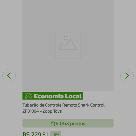
Bon
Nov
Tubarão de Controle Remoto Shark Control
ZP01004 - Zoop Toys
8.053
pontos
R$
229
,
51
R
-
5%