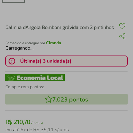
air fryer
4
º
iphone
5
º
Galinha dAngola Bombom grávida com 2 pintinhos
Ciranda
Fornecido e entregue por
Carregando…
Última(s) 3 unidade(s)
Compre com pontos:
7.023
pontos
R$
210
,
70
à vista
em até
6
x de
R$
35
,
11
s/juros