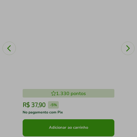
1.330
pontos
R$
37
,
90
R
-
5%
No pagamento com Pix
No 
Adicionar ao carrinho