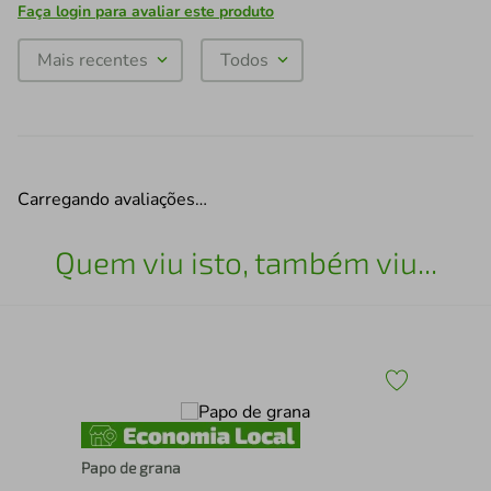
Faça login para avaliar este produto
Mais recentes
Todos
Carregando avaliações…
Quem viu isto, também viu...
Papo de grana
A imb
mu