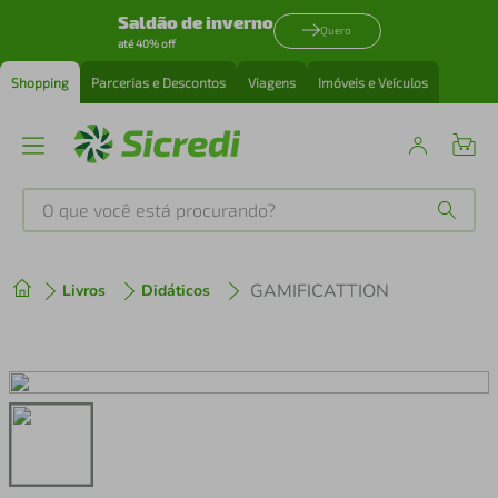
Saldão de inverno
Quero
até 40% off
Shopping
Parcerias e Descontos
Viagens
Imóveis e Veículos
O que você está procurando?
Produtos mais buscados
GAMIFICATTION
Livros
Didáticos
tenis
1
º
cafeteira
2
º
perfume
3
º