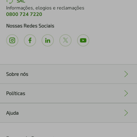
SAC
Informações, elogios e reclamações
0800 724 7220
Nossas Redes Sociais
Sobre nós
+
Políticas
+
Ajuda
+