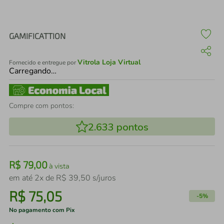
air fryer
4
º
iphone
5
º
GAMIFICATTION
Vitrola Loja Virtual
Fornecido e entregue por
Carregando…
Compre com pontos:
2.633
pontos
R$
79
,
00
à vista
em até
2
x de
R$
39
,
50
s/juros
R$
75
,
05
-
5%
No pagamento com Pix