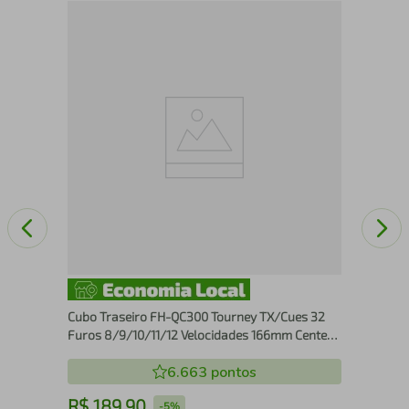
Bic
Nyl
Cubo Traseiro FH-QC300 Tourney TX/Cues 32
Furos 8/9/10/11/12 Velocidades 166mm Center
Lock Preto
6.663
pontos
R$
189
,
90
R
-
5%