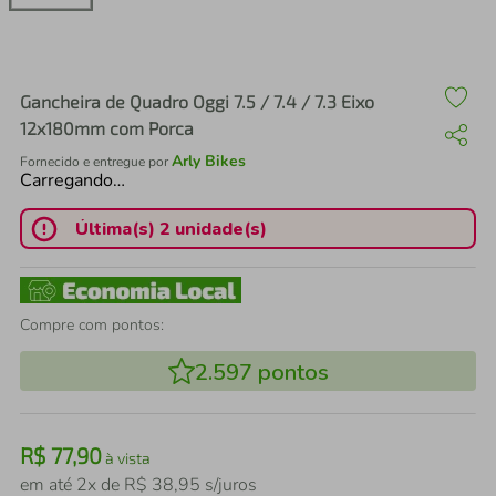
air fryer
4
º
iphone
5
º
Gancheira de Quadro Oggi 7.5 / 7.4 / 7.3 Eixo
12x180mm com Porca
Arly Bikes
Fornecido e entregue por
Carregando…
Última(s) 2 unidade(s)
Compre com pontos:
2.597
pontos
R$
77
,
90
à vista
em até
2
x de
R$
38
,
95
s/juros