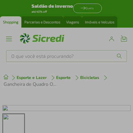
Saldão de inverno
Quero
até 40% off
Shopping
Parcerias e Descontos
Viagens
Imóveis e Veículos
O que você está procurando?
Produtos mais buscados
Esporte e Lazer
Esporte
Bicicletas
tenis
1
º
Gancheira de Quadro Oggi 7.5 / 7.4 / 7.3 Eixo 12x180mm com Porca
cafeteira
2
º
perfume
3
º