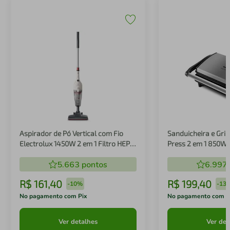
Aspirador de Pó Vertical com Fio
Sanduicheira e Gril
Electrolux 1450W 2 em 1 Filtro HEPA
Press 2 em 1 850W
Branco (STK14B)
5.663
pontos
6.997
R$
161
,
40
R$
199
,
40
-
10%
-
13
No pagamento com Pix
No pagamento com P
Ver detalhes
Ver det