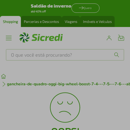
Saldão de inverno
Quero
até 40% off
Shopping
Parcerias e Descontos
Viagens
Imóveis e Veículos
O que você está procurando?
Produtos mais buscados
tenis
1
º
gancheira-de-quadro-oggi-big-wheel-boost-7-4---7-5---7-6---a
cafeteira
2
º
perfume
3
º