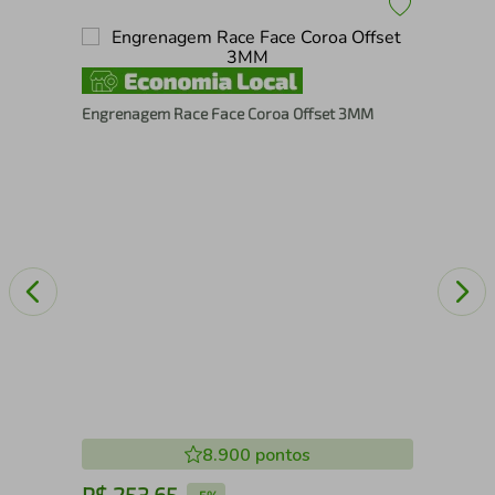
Aro
Engrenagem Race Face Coroa Offset 3MM
Fos
8.900
pontos