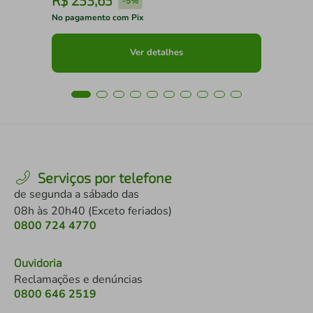
R$
253
,
65
R
-
5%
No pagamento com Pix
No 
Ver detalhes
Serviços por telefone
de segunda a sábado das
08h às 20h40 (Exceto feriados)
0800 724 4770
Ouvidoria
Reclamações e denúncias
0800 646 2519