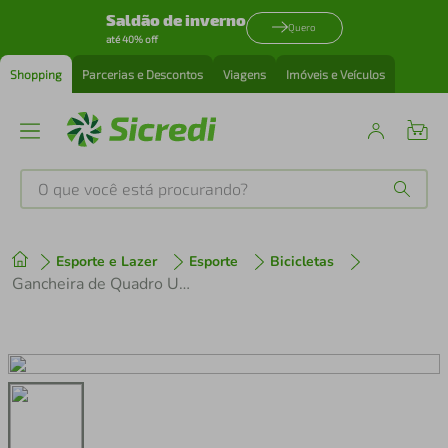
Saldão de inverno
Quero
até 40% off
Shopping
Parcerias e Descontos
Viagens
Imóveis e Veículos
O que você está procurando?
Produtos mais buscados
Esporte e Lazer
Esporte
Bicicletas
tenis
1
º
Gancheira de Quadro UDH Universal Canyon / Trek / Santa Cruz / Specialized / Oggi G374 Preto Thru-Axle 1,0mm
cafeteira
2
º
perfume
3
º