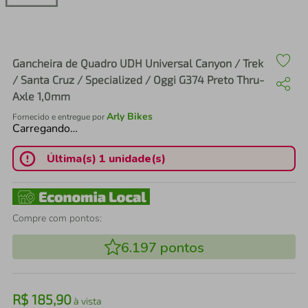
air fryer
4
º
iphone
5
º
Gancheira de Quadro UDH Universal Canyon / Trek
/ Santa Cruz / Specialized / Oggi G374 Preto Thru-
Axle 1,0mm
Arly Bikes
Fornecido e entregue por
Carregando…
Última(s) 1 unidade(s)
Compre com pontos:
6.197
pontos
R$
185
,
90
à vista