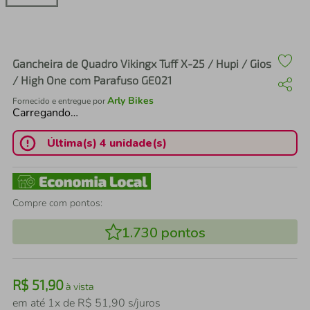
air fryer
4
º
iphone
5
º
Gancheira de Quadro Vikingx Tuff X-25 / Hupi / Gios
/ High One com Parafuso GE021
Arly Bikes
Fornecido e entregue por
Carregando…
Última(s) 4 unidade(s)
Compre com pontos:
1.730
pontos
R$
51
,
90
à vista
em até
1
x de
R$
51
,
90
s/juros