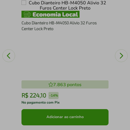
relo
Ped
Cubo Dianteiro HB-M4050 Alivio 32 Furos
Pre
Center Lock Preto
7.863
pontos
R$
224
,
10
R
-
14%
No pagamento com Pix
No 
Adicionar ao carrinho