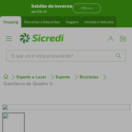
Saldão de inverno
Quero
até 40% off
Shopping
Parcerias e Descontos
Viagens
Imóveis e Veículos
O que você está procurando?
Produtos mais buscados
Esporte e Lazer
Esporte
Bicicletas
tenis
1
º
Gancheira de Quadro Vikingx Tuff X-25 / Hupi / Gios / High One com Parafuso GE021
cafeteira
2
º
perfume
3
º