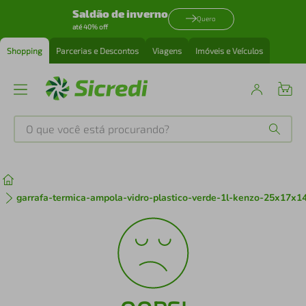
Saldão de inverno
Quero
até 40% off
Shopping
Parcerias e Descontos
Viagens
Imóveis e Veículos
O que você está procurando?
Produtos mais buscados
tenis
1
º
garrafa-termica-ampola-vidro-plastico-verde-1l-kenzo-25x17x
cafeteira
2
º
perfume
3
º