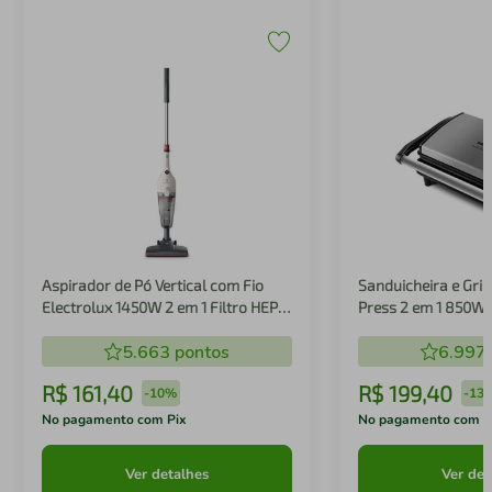
Aspirador de Pó Vertical com Fio
Sanduicheira e Gril
Electrolux 1450W 2 em 1 Filtro HEPA
Press 2 em 1 850W
Branco (STK14B)
5.663
pontos
6.997
R$
161
,
40
R$
199
,
40
-
10%
-
13
No pagamento com Pix
No pagamento com P
Ver detalhes
Ver det