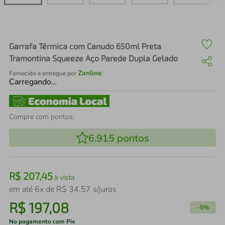
air fryer
4
º
iphone
5
º
Garrafa Térmica com Canudo 650ml Preta
Tramontina Squeeze Aço Parede Dupla Gelado
Zanline
Fornecido e entregue por
Carregando…
Compre com pontos:
6.915
pontos
R$
207
,
45
à vista
em até
6
x de
R$
34
,
57
s/juros
R$
197
,
08
-
5%
No pagamento com Pix