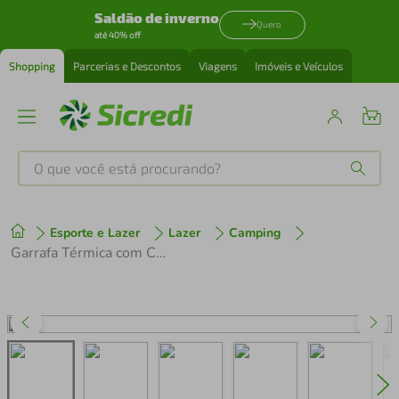
Saldão de inverno
Quero
até 40% off
Shopping
Parcerias e Descontos
Viagens
Imóveis e Veículos
O que você está procurando?
Produtos mais buscados
Esporte e Lazer
Lazer
Camping
tenis
1
º
Garrafa Térmica com Canudo 650ml Preta Tramontina Squeeze Aço Parede Dupla Gelado
cafeteira
2
º
perfume
3
º