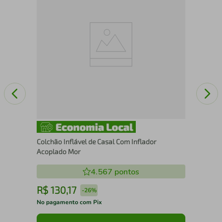
Dob
Colchão Inflável de Casal Com Inflador
Acoplado Mor
4.567
pontos
R$
130
,
17
R
-
26%
No pagamento com Pix
No 