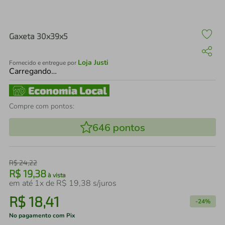
air fryer
4
º
iphone
5
º
Gaxeta 30x39x5
Loja Justi
Fornecido e entregue por
Carregando…
Compre com pontos:
646
pontos
R$
24
,
22
R$
19
,
38
à vista
em até
1
x de
R$
19
,
38
s/juros
R$
18
,
41
-
24%
No pagamento com Pix