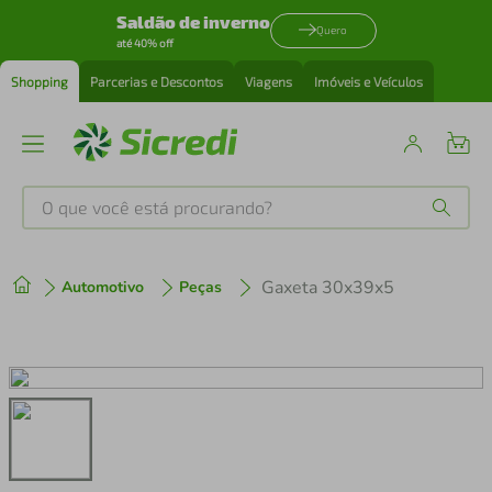
Saldão de inverno
Quero
até 40% off
Shopping
Parcerias e Descontos
Viagens
Imóveis e Veículos
O que você está procurando?
Produtos mais buscados
Gaxeta 30x39x5
Automotivo
Peças
tenis
1
º
cafeteira
2
º
perfume
3
º