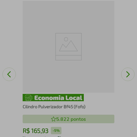
Bob
Cilindro Pulverizador Bf45 (Fofo)
5.822
pontos
R$
165
,
93
R
-
5%