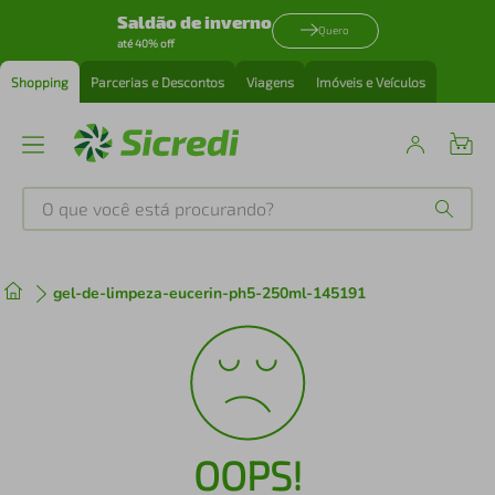
Saldão de inverno
Quero
até 40% off
Shopping
Parcerias e Descontos
Viagens
Imóveis e Veículos
O que você está procurando?
Produtos mais buscados
gel-de-limpeza-eucerin-ph5-250ml-145191
tenis
1
º
cafeteira
2
º
perfume
3
º
OOPS!