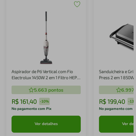
Aspirador de Pó Vertical com Fio
Sanduicheira e Gril
Electrolux 1450W 2 em 1 Filtro HEPA
Press 2 em 1 850W
Branco (STK14B)
5.663
pontos
6.997
R$
161
,
40
R$
199
,
40
-
10%
-
13
No pagamento com Pix
No pagamento com P
Ver detalhes
Ver det