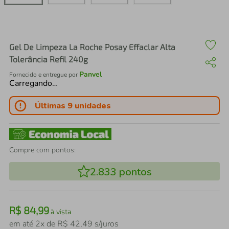
air fryer
4
º
iphone
5
º
Gel De Limpeza La Roche Posay Effaclar Alta
Tolerância Refil 240g
Panvel
Fornecido e entregue por
Carregando…
Últimas 9 unidades
Compre com pontos:
2.833
pontos
R$
84
,
99
à vista
em até
2
x de
R$
42
,
49
s/juros