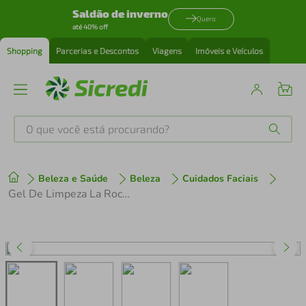
Saldão de inverno
Quero
até 40% off
Shopping
Parcerias e Descontos
Viagens
Imóveis e Veículos
O que você está procurando?
Produtos mais buscados
Beleza e Saúde
Beleza
Cuidados Faciais
tenis
1
º
Gel De Limpeza La Roche Posay Effaclar Alta Tolerância Refil 240g
cafeteira
2
º
perfume
3
º