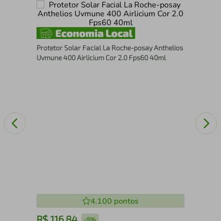
Kit
Uni
Protetor Solar Facial La Roche-posay Anthelios
Uvmune 400 Airlicium Cor 2.0 Fps60 40ml
4.100
pontos
R$
116
,
84
R
-
5%