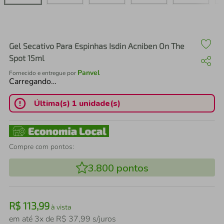
air fryer
4
º
iphone
5
º
Gel Secativo Para Espinhas Isdin Acniben On The
Spot 15ml
Panvel
Fornecido e entregue por
Carregando…
Última(s) 1 unidade(s)
Compre com pontos:
3.800
pontos
R$
113
,
99
à vista
em até
3
x de
R$
37
,
99
s/juros