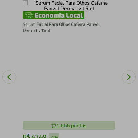
Pro
Sérum Facial Para Olhos Cafeína Panvel
Alt
Dermativ 15ml
1.666
pontos
R$
47
,
49
R
-
5%