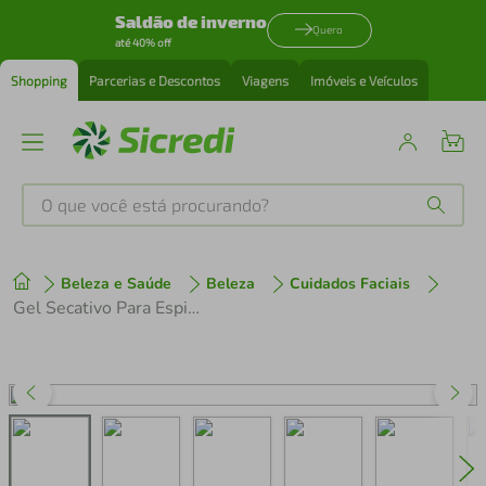
Saldão de inverno
Quero
até 40% off
Shopping
Parcerias e Descontos
Viagens
Imóveis e Veículos
O que você está procurando?
Produtos mais buscados
Beleza e Saúde
Beleza
Cuidados Faciais
tenis
1
º
Gel Secativo Para Espinhas Isdin Acniben On The Spot 15ml
cafeteira
2
º
perfume
3
º