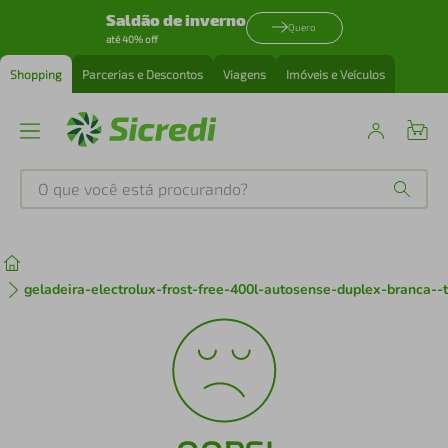
Saldão de inverno
Quero
até 40% off
Shopping
Parcerias e Descontos
Viagens
Imóveis e Veículos
O que você está procurando?
Produtos mais buscados
tenis
1
º
geladeira-electrolux-frost-free-400l-autosense-duplex-branca--
cafeteira
2
º
perfume
3
º