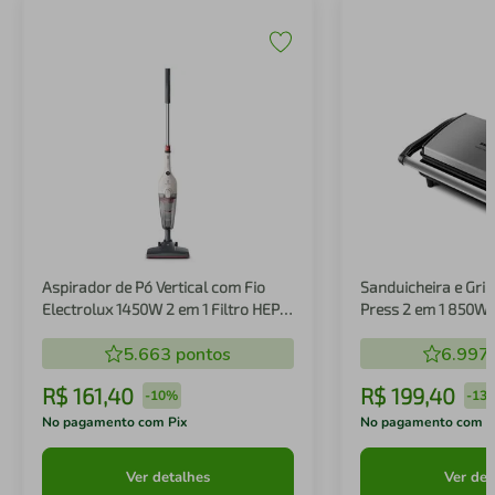
Aspirador de Pó Vertical com Fio
Sanduicheira e Gril
Electrolux 1450W 2 em 1 Filtro HEPA
Press 2 em 1 850W
Branco (STK14B)
5.663
pontos
6.997
R$
161
,
40
R$
199
,
40
-
10%
-
13
No pagamento com Pix
No pagamento com P
Ver detalhes
Ver det