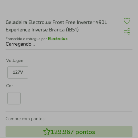
air fryer
4
º
iphone
5
º
Geladeira Electrolux Frost Free Inverter 490L
Experience Inverse Branca (IB51)
Electrolux
Fornecido e entregue por
Carregando…
Voltagem
127V
Cor
Compre com pontos:
129.967
pontos