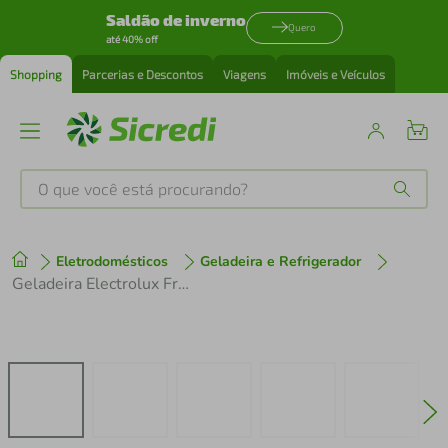
Saldão de inverno
Quero
até 40% off
Shopping
Parcerias e Descontos
Viagens
Imóveis e Veículos
O que você está procurando?
Produtos mais buscados
Eletrodomésticos
Geladeira e Refrigerador
tenis
1
º
Geladeira Electrolux Frost Free Inverter 490L Experience Inverse Branca (IB51)
cafeteira
2
º
perfume
3
º