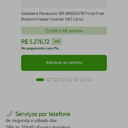
Geladeira Panasonic NR-BB65GV7B Frost Free
Bottom Freezer Inverter 467 Litros
185.148
pontos
R$
5
.
276
,
72
R
-
5%
No pagamento com Pix
No 
Adicionar ao carrinho
Serviços por telefone
de segunda a sábado das
08h às 20h40 (Exceto feriados)