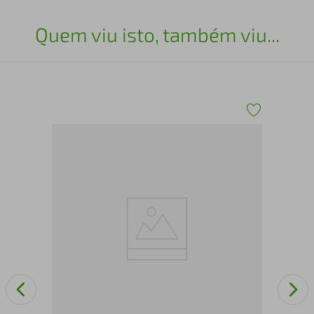
Quem viu isto, também viu...
-
Gel
Inv
BB