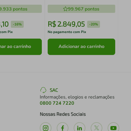
Litros Branca com Tecnologia
9.933
pontos
Inverter e Painel touch Flexi-
99.967
pontos
volt
8
,
10
R$
2
.
849
,
05
R$
-
16%
-
20%
com Pix
No pagamento com Pix
No pa
nar ao carrinho
Adicionar ao carrinho
SAC
Informações, elogios e reclamações
0800 724 7220
Nossas Redes Sociais