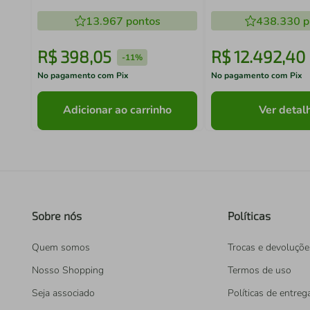
DM86X, DM86V, DM90X,
DM91X, DQ90X, IQ8IS e IQ8IB (3
13.967
pontos
438.330
p
unidades)
R$
398
,
05
R$
12
.
492
,
40
-
11%
No pagamento com Pix
No pagamento com Pix
Adicionar ao carrinho
Ver detal
Sobre nós
Políticas
Quem somos
Trocas e devoluçõe
Nosso Shopping
Termos de uso
Seja associado
Políticas de entreg