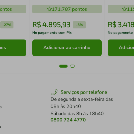
Black Inox Bivolt
Branca
ontos
171.787
pontos
11
R$
4
.
895
,
93
R$
3
.
41
-
27%
-
5%
No pagamento com Pix
No pagamento 
hes
Adicionar ao carrinho
Adicio
Serviços por telefone
De segunda a sexta-feira das
08h às 20h40
s
Sábado das 8h às 18h40
0800 724 4770
a