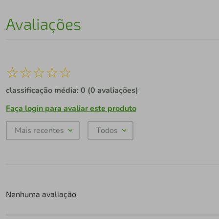
Avaliações
☆
☆
☆
☆
☆
classificação média: 0
(0 avaliações)
Faça login para avaliar este produto
Mais recentes
Todos
Nenhuma avaliação