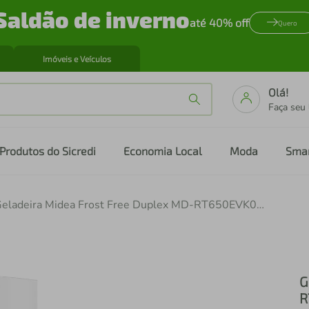
Saldão de inverno
até 40% off
Quero
Imóveis e Veículos
Olá!
Faça seu
Produtos do Sicredi
Economia Local
Moda
Sma
Geladeira Midea Frost Free Duplex MD-RT650EVK013, 491 Litros Branca com Tecnologia Inverter e Painel touch Flexi-volt
G
R