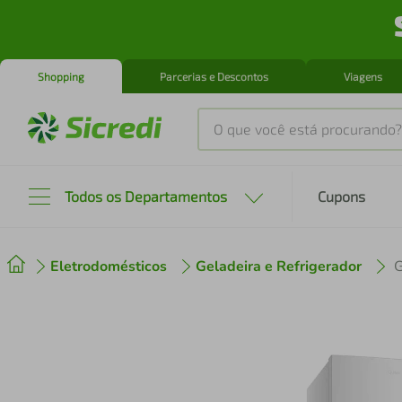
Shopping
Parcerias e Descontos
Viagens
O que você está procurando?
Produtos mais buscados
Todos os Departamentos
Cupons
tenis
1
º
Eletrodomésticos
Geladeira e Refrigerador
cafeteira
2
º
perfume
3
º
air fryer
4
º