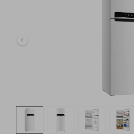
iphone
5
º