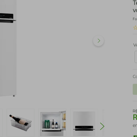
T
v
Fo
V
C
R
e