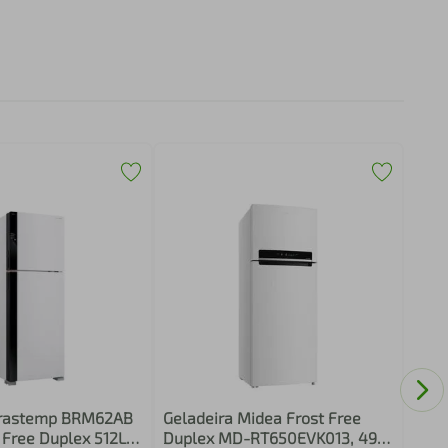
Gela
Inve
GC-
Brastemp BRM62AB
Geladeira Midea Frost Free
 Free Duplex 512L
Duplex MD-RT650EVK013, 491