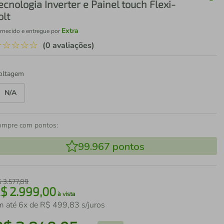
ecnologia Inverter e Painel touch Flexi-
olt
Extra
rnecido e entregue por
☆
☆
☆
☆
☆
(0 avaliações)
oltagem
N/A
ompre com pontos:
99.967
pontos
$
3
.
577
,
89
R$
2
.
999
,
00
à vista
m até
6
x de
R$
499
,
83
s/juros