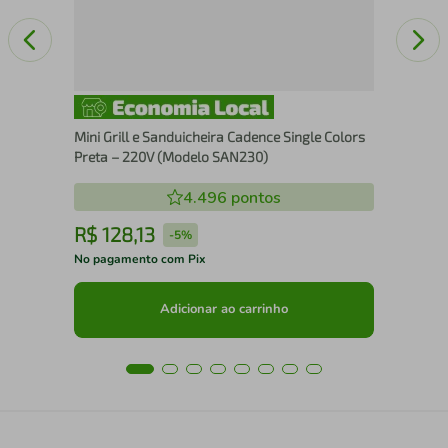
Mini Grill e Sanduicheira Cadence Single Colors
Preta – 220V (Modelo SAN230)
4.496
pontos
R$
128
,
13
R
-
5%
No pagamento com Pix
No 
Adicionar ao carrinho