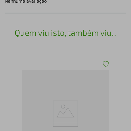
Nenhuma avaliação
Quem viu isto, também viu...
Gri
Ant