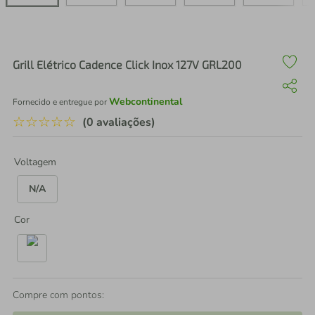
air fryer
4
º
iphone
5
º
Grill Elétrico Cadence Click Inox 127V GRL200
Webcontinental
Fornecido e entregue por
☆
☆
☆
☆
☆
(0 avaliações)
Voltagem
N/A
Cor
Compre com pontos: