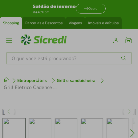
Saldão de inverno
Quero
até 40% off
Shopping
Parcerias e Descontos
Viagens
Imóveis e Veículos
O que você está procurando?
Produtos mais buscados
Eletroportáteis
Grill e sanduicheira
tenis
1
º
Grill Elétrico Cadence Click Inox 127V GRL200
cafeteira
2
º
perfume
3
º