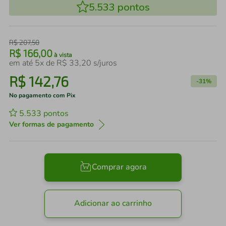
5.533
pontos
R$
207
,
50
R$
166
,
00
à vista
em até
5
x de
R$
33
,
20
s/juros
R$
142
,
76
-
31%
No pagamento com Pix
5.533
pontos
Ver formas de pagamento
Comprar agora
Adicionar ao carrinho