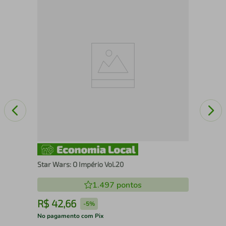
VIV
Star Wars: O Império Vol.20
1.497
pontos
R$
42
,
66
R
-
5%
No pagamento com Pix
No 