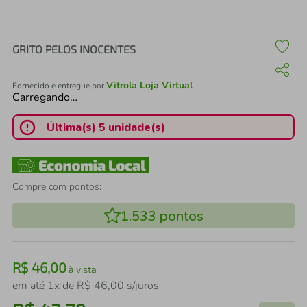
air fryer
4
º
iphone
5
º
GRITO PELOS INOCENTES
Vitrola Loja Virtual
Fornecido e entregue por
Carregando…
Última(s) 5 unidade(s)
Compre com pontos:
1.533
pontos
R$
46
,
00
à vista
em até
1
x de
R$
46
,
00
s/juros