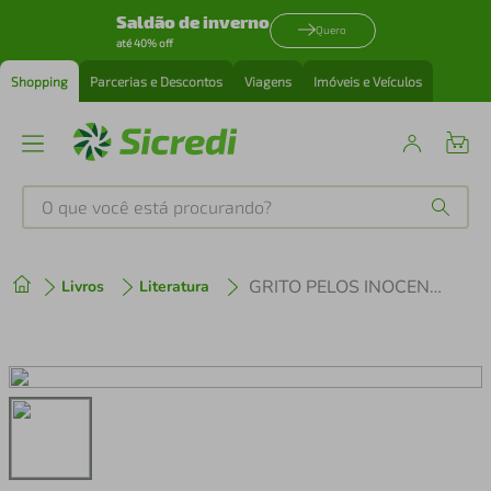
Saldão de inverno
Quero
até 40% off
Shopping
Parcerias e Descontos
Viagens
Imóveis e Veículos
O que você está procurando?
Produtos mais buscados
GRITO PELOS INOCENTES
Livros
Literatura
tenis
1
º
cafeteira
2
º
perfume
3
º