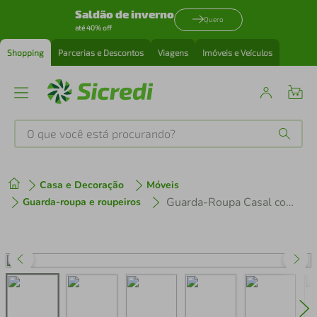
Saldão de inverno
Quero
até 40% off
Shopping
Parcerias e Descontos
Viagens
Imóveis e Veículos
O que você está procurando?
Produtos mais buscados
Casa e Decoração
Móveis
tenis
1
º
Guarda-Roupa Casal com Pés 3 Portas de Correr de Espelho Branco/Rustic Reno Madesa
Guarda-roupa e roupeiros
cafeteira
2
º
perfume
3
º