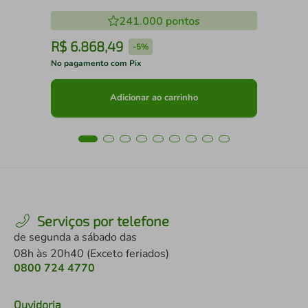
Madesa 02
241.000
pontos
R$
6
.
868
,
49
R
-
5%
No pagamento com Pix
No 
Adicionar ao carrinho
Serviços por telefone
de segunda a sábado das
08h às 20h40 (Exceto feriados)
0800 724 4770
Ouvidoria