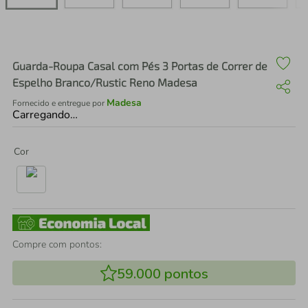
air fryer
4
º
iphone
5
º
Guarda-Roupa Casal com Pés 3 Portas de Correr de
Espelho Branco/Rustic Reno Madesa
Madesa
Fornecido e entregue por
Carregando…
Cor
Compre com pontos:
59.000
pontos