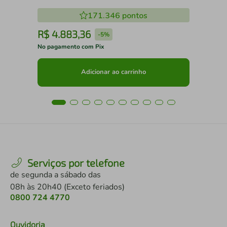
171.346
pontos
R$
4
.
883
,
36
R
-
5%
No pagamento com Pix
No 
Adicionar ao carrinho
Serviços por telefone
de segunda a sábado das
08h às 20h40 (Exceto feriados)
0800 724 4770
Ouvidoria