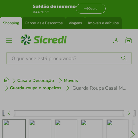
Saldão de inverno
Quero
até 40% off
Shopping
Parcerias e Descontos
Viagens
Imóveis e Veículos
O que você está procurando?
Produtos mais buscados
Casa e Decoração
Móveis
tenis
1
º
Guarda Roupa Casal Madesa Lyon 3 Portas de Correr com Espelho 2 Gavetas
Guarda-roupa e roupeiros
cafeteira
2
º
perfume
3
º