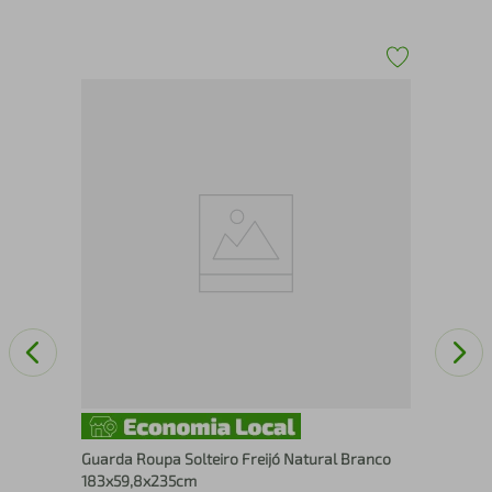
2
Gua
165
Guarda Roupa Solteiro Freijó Natural Branco
183x59,8x235cm