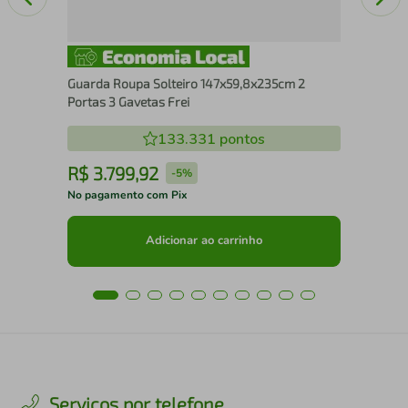
Guarda Roupa Solteiro 147x59,8x235cm 2
Portas 3 Gavetas Frei
133.331
pontos
R$
3
.
799
,
92
R
-
5%
No pagamento com Pix
No 
Adicionar ao carrinho
Serviços por telefone