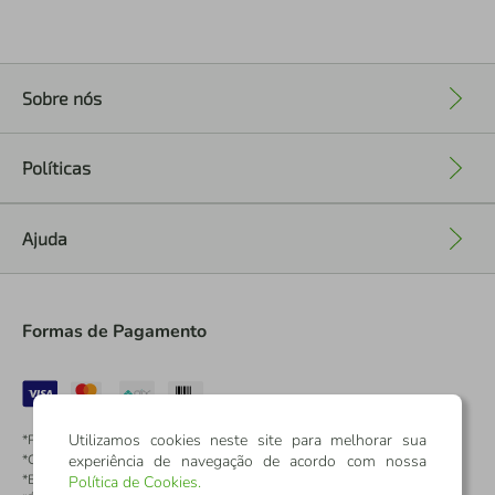
Sobre nós
+
Políticas
+
Ajuda
+
Formas de Pagamento
Utilizamos cookies neste site para melhorar sua
*Pontos dos Cartões Sicredi
experiência de navegação de acordo com nossa
*Cartões Sicredi
*Boleto exclusivo para associados PJ
Política de Cookies
.