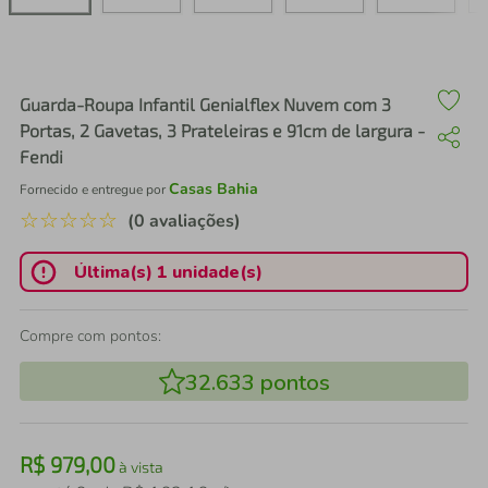
air fryer
4
º
iphone
5
º
Guarda-Roupa Infantil Genialflex Nuvem com 3
Portas, 2 Gavetas, 3 Prateleiras e 91cm de largura -
Fendi
Casas Bahia
Fornecido e entregue por
☆
☆
☆
☆
☆
(0 avaliações)
Última(s) 1 unidade(s)
Compre com pontos:
32.633
pontos
R$
979
,
00
à vista