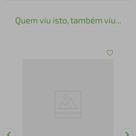
Quem viu isto, também viu...
as
Gua
Bra