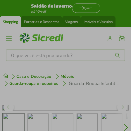
Saldão de inverno
Quero
até 40% off
Shopping
Parcerias e Descontos
Viagens
Imóveis e Veículos
O que você está procurando?
Produtos mais buscados
Casa e Decoração
Móveis
tenis
1
º
Guarda-Roupa Infantil Genialflex Nuvem com 3 Portas, 2 Gavetas, 3 Prateleiras e 91cm de largura - Fendi
Guarda-roupa e roupeiros
cafeteira
2
º
perfume
3
º