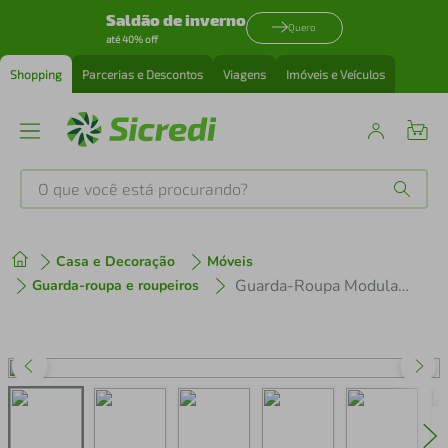
Saldão de inverno
Quero
até 40% off
Shopping
Parcerias e Descontos
Viagens
Imóveis e Veículos
O que você está procurando?
Produtos mais buscados
Casa e Decoração
Móveis
tenis
1
º
Guarda-Roupa Modulado 2 Portas 2 Gavetas 1 Cabideiro Branco Neo Madesa
Guarda-roupa e roupeiros
cafeteira
2
º
perfume
3
º