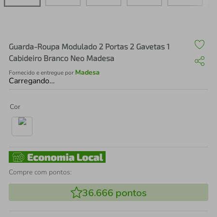
air fryer
4
º
iphone
5
º
Guarda-Roupa Modulado 2 Portas 2 Gavetas 1
Cabideiro Branco Neo Madesa
Madesa
Fornecido e entregue por
Carregando…
Cor
Compre com pontos:
36.666
pontos