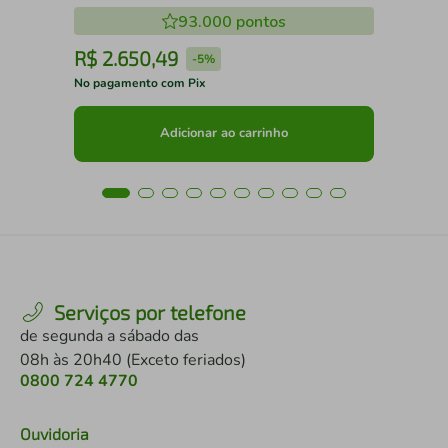
93.000
pontos
R$
2
.
650
,
49
R
-
5%
No pagamento com Pix
No 
Adicionar ao carrinho
Serviços por telefone
de segunda a sábado das
08h às 20h40 (Exceto feriados)
0800 724 4770
Ouvidoria