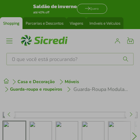
Saldão de inverno
Quero
até 40% off
Shopping
Parcerias e Descontos
Viagens
Imóveis e Veículos
O que você está procurando?
Produtos mais buscados
Casa e Decoração
Móveis
tenis
1
º
Guarda-Roupa Modulado 2 Portas 4 Prateleiras 1 Cabideiro Branco Neo Madesa
Guarda-roupa e roupeiros
cafeteira
2
º
perfume
3
º