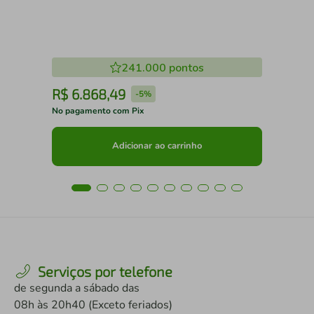
241.000
pontos
R$
6
.
868
,
49
R
-
5%
No pagamento com Pix
No 
Adicionar ao carrinho
Serviços por telefone
de segunda a sábado das
08h às 20h40 (Exceto feriados)