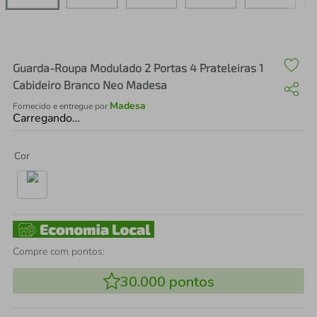
air fryer
4
º
iphone
5
º
Guarda-Roupa Modulado 2 Portas 4 Prateleiras 1
Cabideiro Branco Neo Madesa
Madesa
Fornecido e entregue por
Carregando…
Cor
Compre com pontos:
30.000
pontos