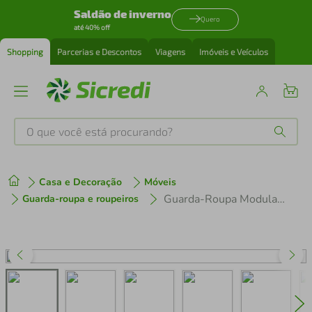
Saldão de inverno
Quero
até 40% off
Shopping
Parcerias e Descontos
Viagens
Imóveis e Veículos
O que você está procurando?
Produtos mais buscados
Casa e Decoração
Móveis
tenis
1
º
Guarda-Roupa Modulado de Canto 3 Portas com Espelhos Branco Neo Madesa
Guarda-roupa e roupeiros
cafeteira
2
º
perfume
3
º