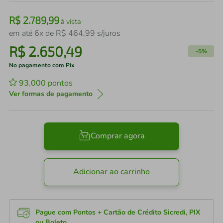
R$
2
.
789
,
99
à vista
em até
6
x de
R$
464
,
99
s/juros
R$
2
.
650
,
49
-
5%
No pagamento com Pix
93.000
pontos
Ver formas de pagamento
Comprar agora
Adicionar ao carrinho
Pague com Pontos + Cartão de Crédito Sicredi, PIX
ou Boleto