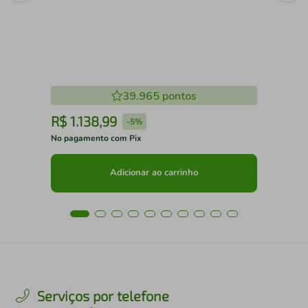
39.965
pontos
R$
1
.
138
,
99
R
-
5%
No pagamento com Pix
No 
Adicionar ao carrinho
Serviços por telefone