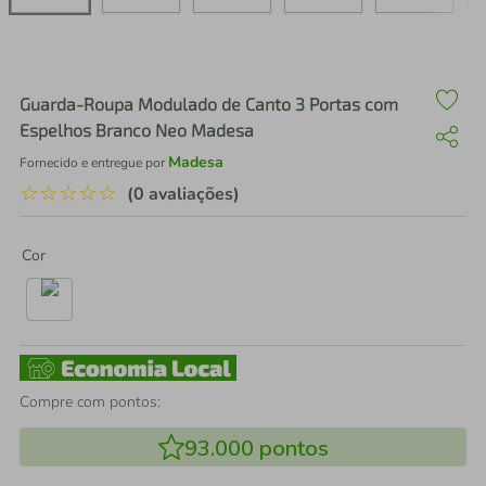
air fryer
4
º
iphone
5
º
Guarda-Roupa Modulado de Canto 3 Portas com
Espelhos Branco Neo Madesa
Madesa
Fornecido e entregue por
☆
☆
☆
☆
☆
(0 avaliações)
Cor
Compre com pontos:
93.000
pontos