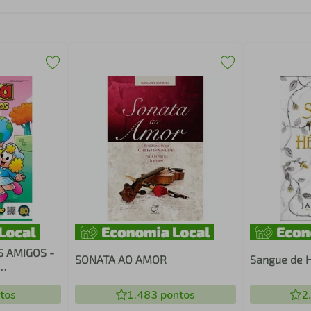
S AMIGOS -
SONATA AO AMOR
Sangue de 
PANHOL
tos
1.483
pontos
2