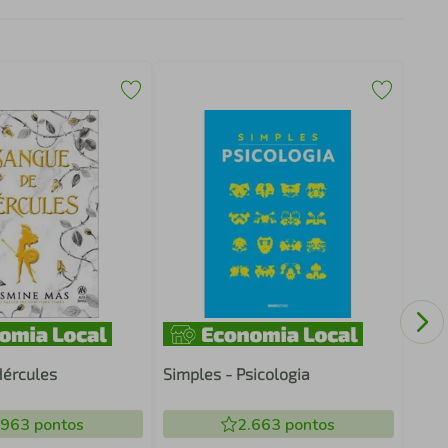
Kame
Hércules
Simples - Psicologia
.963
pontos
2.663
pontos