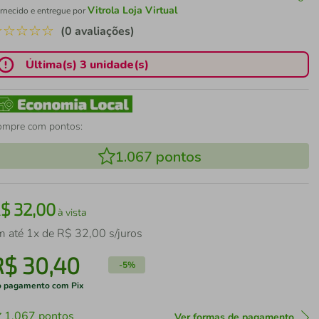
Vitrola Loja Virtual
rnecido e entregue por
☆
☆
☆
☆
☆
(0 avaliações)
Última(s) 3 unidade(s)
ompre com pontos:
1.067
pontos
R$
32
,
00
à vista
m até
1
x de
R$
32
,
00
s/juros
R$
30
,
40
-
5%
 pagamento com Pix
1.067
pontos
Ver formas de pagamento