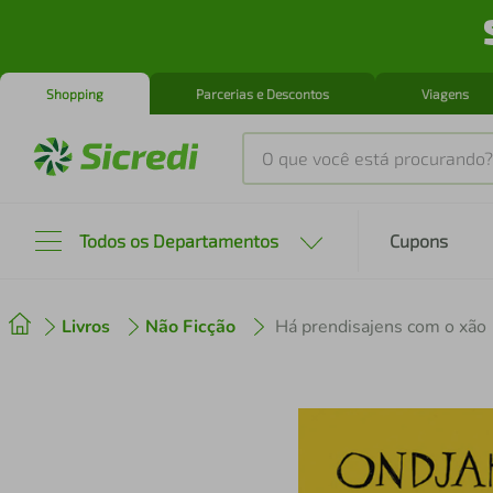
Shopping
Parcerias e Descontos
Viagens
O que você está procurando?
Produtos mais buscados
Todos os Departamentos
Cupons
tenis
1
º
Livros
Não Ficção
Há prendisajens com o xão
cafeteira
2
º
perfume
3
º
air fryer
4
º