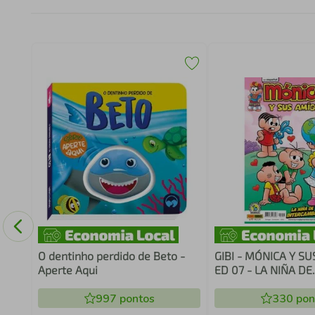
FIA
O dentinho perdido de Beto -
GIBI - MÓNICA Y SU
Aperte Aqui
ED 07 - LA NIÑA DE
INTERCAMBIO - ES
997
pontos
330
pon