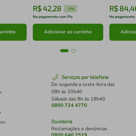
R$
42
,
28
R$
84
,
4
-
5%
No pagamento com Pix
No pagamento 
arrinho
Adicionar ao carrinho
Adicio
Serviços por telefone
De segunda a sexta-feira das
08h às 20h40
s
Sábado das 8h às 18h40
0800 724 4770
a
Ouvidoria
dade
Reclamações e denúncias
0800 646 2519