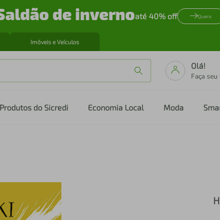
Saldão de inverno
até 40% off
Quero
Imóveis e Veículos
Olá!
Faça seu
Produtos do Sicredi
Economia Local
Moda
Sma
H