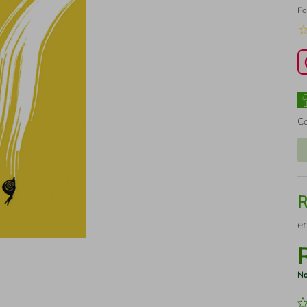
Fo
C
e
No