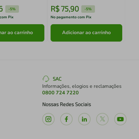
6
R$
75
,
90
R$
-
5%
-
5%
com Pix
No pagamento com Pix
No pa
nar ao carrinho
Adicionar ao carrinho
SAC
Informações, elogios e reclamações
0800 724 7220
Nossas Redes Sociais