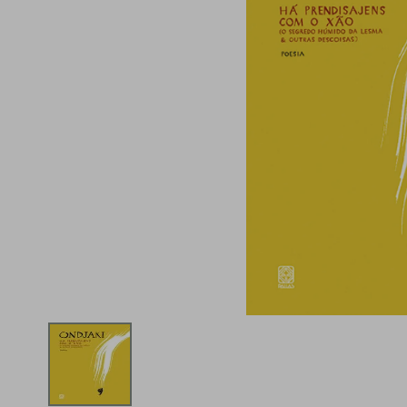
iphone
5
º