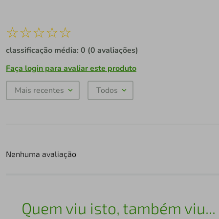
☆
☆
☆
☆
☆
classificação média: 0
(0 avaliações)
Faça login para avaliar este produto
Mais recentes
Todos
Nenhuma avaliação
Quem viu isto, também viu...