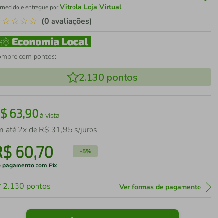
Vitrola Loja Virtual
rnecido e entregue por
☆
☆
☆
☆
☆
(0 avaliações)
ompre com pontos:
2.130
pontos
R$
63
,
90
à vista
m até
2
x de
R$
31
,
95
s/juros
R$
60
,
70
-
5%
 pagamento com Pix
2.130
pontos
Ver formas de pagamento