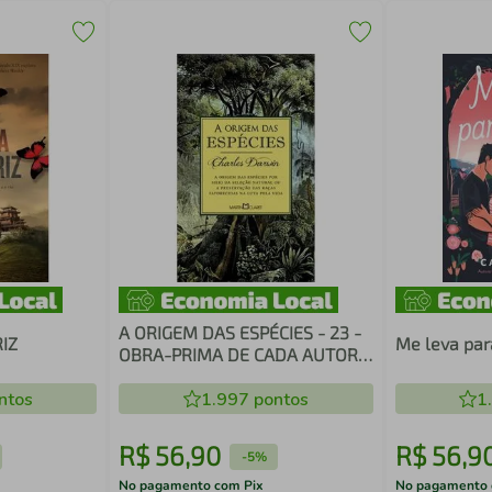
A ORIGEM DAS ESPÉCIES - 23 -
IZ
Me leva par
OBRA-PRIMA DE CADA AUTOR -
OURO
ntos
1.997
pontos
1
R$
56
,
90
R$
56
,
9
-
5%
No pagamento com Pix
No pagamento 