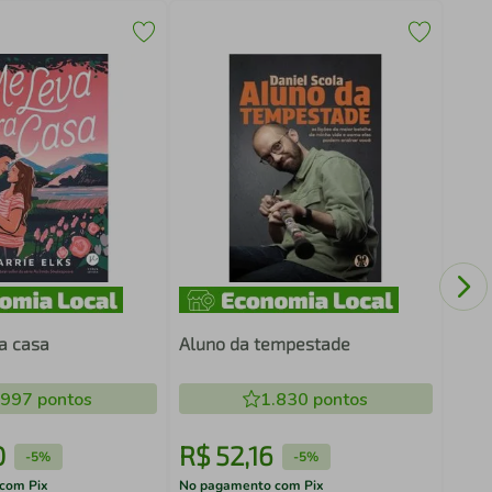
A C
VOL
a casa
Aluno da tempestade
.997
pontos
1.830
pontos
0
R$
52
,
16
R$
-
5%
-
5%
com Pix
No pagamento com Pix
No pa