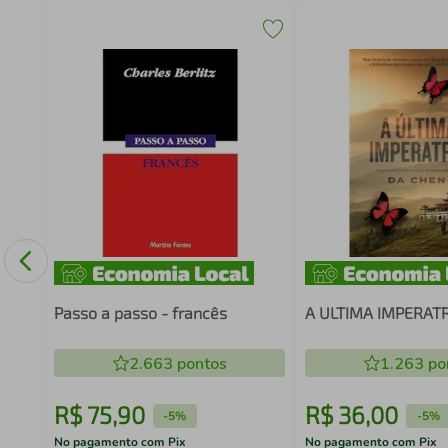
Passo a passo - francês
A ULTIMA IMPERATR
2.663
pontos
1.263
po
R$
75
,
90
R$
36
,
00
-
5%
-
5%
No pagamento com Pix
No pagamento com Pix