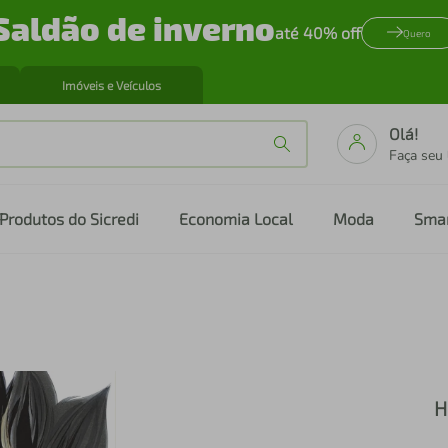
Saldão de inverno
até 40% off
Quero
Imóveis e Veículos
Olá!
Faça seu
Produtos do Sicredi
Economia Local
Moda
Sma
H