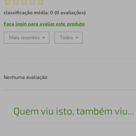
☆
☆
☆
☆
☆
classificação média: 0
(0 avaliações)
Faça login para avaliar este produto
Mais recentes
Todos
Nenhuma avaliação
Quem viu isto, também viu...