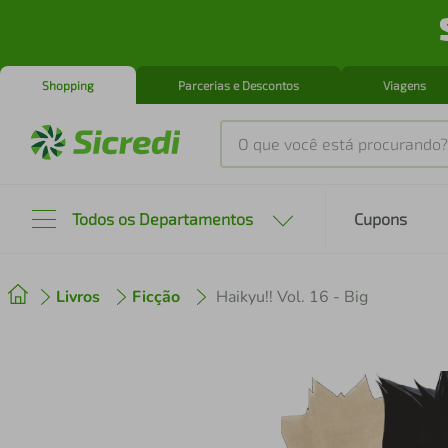
Shopping
Parcerias e Descontos
Viagens
O que você está procurando?
Produtos mais buscados
Todos os Departamentos
Cupons
tenis
1
º
Livros
Ficção
Haikyu!! Vol. 16 - Big
cafeteira
2
º
perfume
3
º
air fryer
4
º