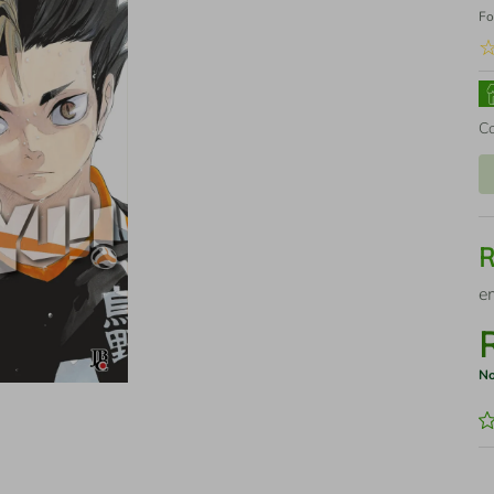
Fo
C
e
No