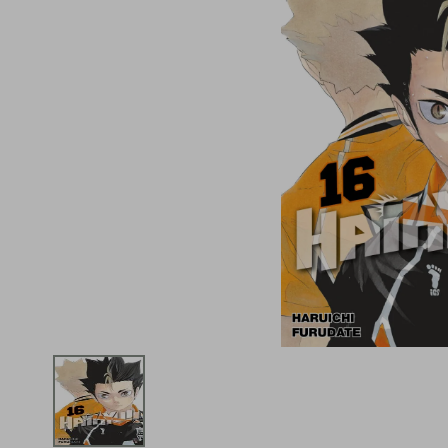
iphone
5
º