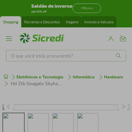
Saldão de inverno
Quero
até 40% off
Shopping
Parcerias e Descontos
Viagens
Imóveis e Veículos
O que você está procurando?
Produtos mais buscados
Eletrônicos e Tecnologia
Informática
Hardware
tenis
1
º
Hd 2tb Seagate Skyhawk (St2000vx017) Imp
cafeteira
2
º
perfume
3
º