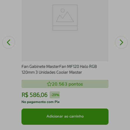
Fan Gabinete MasterFan MF120 Halo RGB
120mm 3 Unidades Cooler Master
20.563
pontos
R$
586
,
06
R
-
29%
No pagamento com Pix
No 
Adicionar ao carrinho