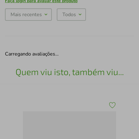
Faça login para avaliar este produto
Mais recentes
Todos
Carregando avaliações…
Quem viu isto, também viu...
Hd 