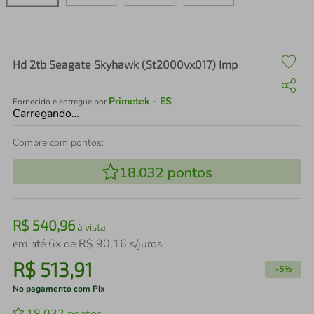
air fryer
4
º
iphone
5
º
Hd 2tb Seagate Skyhawk (St2000vx017) Imp
Primetek - ES
Fornecido e entregue por
Carregando…
Compre com pontos:
18.032
pontos
R$
540
,
96
à vista
em até
6
x de
R$
90
,
16
s/juros
R$
513
,
91
-
5%
No pagamento com Pix