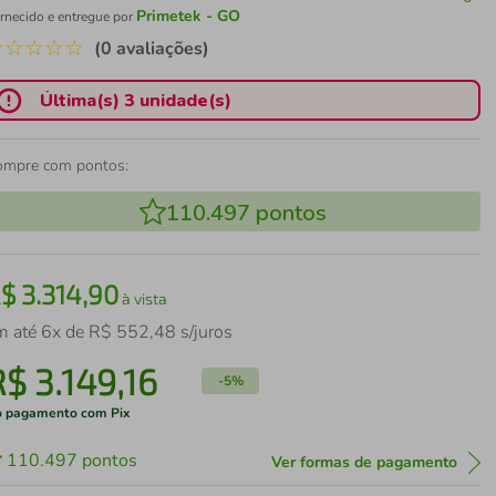
Primetek - GO
rnecido e entregue por
☆
☆
☆
☆
☆
(0 avaliações)
Última(s) 3 unidade(s)
ompre com pontos:
110.497
pontos
R$
3
.
314
,
90
à vista
m até
6
x de
R$
552
,
48
s/juros
R$
3
.
149
,
16
-
5%
 pagamento com Pix
110.497
pontos
Ver formas de pagamento