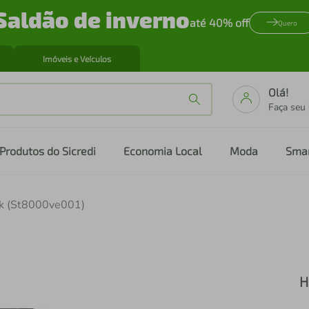
Saldão de inverno
até 40% off
Quero
Imóveis e Veículos
Olá!
Faça seu
Produtos do Sicredi
Economia Local
Moda
Sma
k (St8000ve001)
H