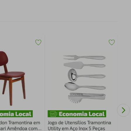
Sapa
Curv
130x
Móv
don Tramontina em
Jogo de Utensílios Tramontina
uari Amêndoa com
Utility em Aço Inox 5 Peças