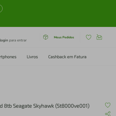
Meus Pedidos
login
para entrar
rtphones
Livros
Cashback em Fatura
d 8tb Seagate Skyhawk (St8000ve001)