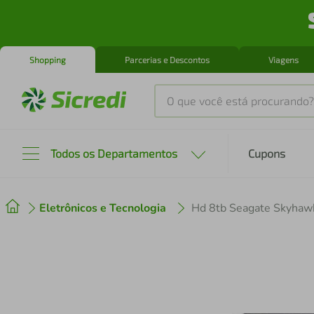
Shopping
Parcerias e Descontos
Viagens
O que você está procurando?
Produtos mais buscados
Todos os Departamentos
Cupons
tenis
1
º
Eletrônicos e Tecnologia
Hd 8tb Seagate Skyhaw
cafeteira
2
º
perfume
3
º
air fryer
4
º