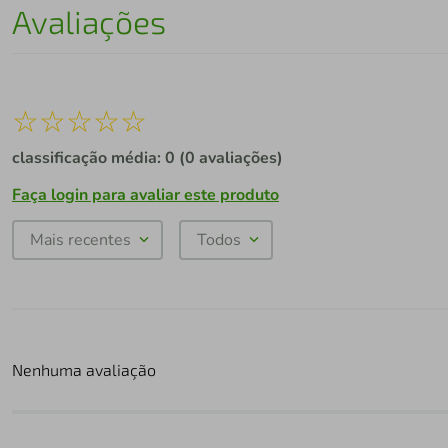
Avaliações
☆
☆
☆
☆
☆
classificação média: 0
(0 avaliações)
Faça login para avaliar este produto
Mais recentes
Todos
Nenhuma avaliação