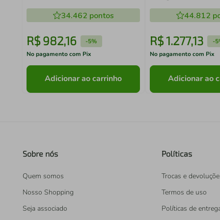
Rosé Dalla Costa
Curve Pinhão com P
34.462
pontos
Costa
44.812
po
R$
982
,
16
R$
1
.
277
,
13
-
5%
-
5
No pagamento com Pix
No pagamento com Pix
Adicionar ao carrinho
Adicionar ao c
Sobre nós
Políticas
Quem somos
Trocas e devoluçõe
Nosso Shopping
Termos de uso
Seja associado
Políticas de entreg