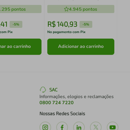
rdo
.295
pontos
4.945
pontos
,
41
R$
140
,
93
R$
-
5%
-
5%
com Pix
No pagamento com Pix
No pa
nar ao carrinho
Adicionar ao carrinho
SAC
Informações, elogios e reclamações
0800 724 7220
Nossas Redes Sociais