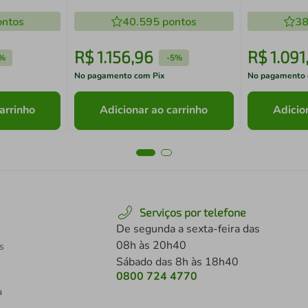
alha Dalla
Prateleiras Carvalho Rosé Dalla
Estofado Bo
ntos
Costa
40.595
pontos
38
R$
1
.
156
,
96
R$
1
.
091
%
-
5%
No pagamento com Pix
No pagamento 
arrinho
Adicionar ao carrinho
Adicio
Serviços por telefone
De segunda a sexta-feira das
08h às 20h40
s
Sábado das 8h às 18h40
0800 724 4770
a