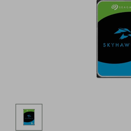
iphone
5
º