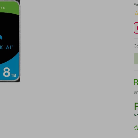
Fo
C
e
No