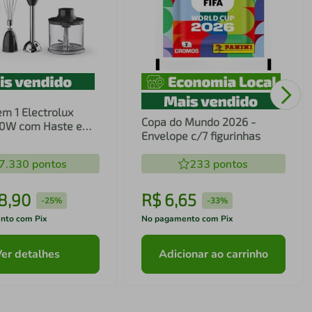
em 1 Electrolux
Copa do Mundo 2026 -
00W com Haste em
Envelope c/7 figurinhas
ecnologia TruFlow
7.330
pontos
233
pontos
8
,
90
R$
6
,
65
-
25%
-
33%
nto com Pix
No pagamento com Pix
Ver detalhes
Adicionar ao carrinho