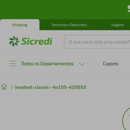
Shopping
Parcerias e Descontos
Viagens
O que você está procurando?
Produtos mais buscados
Todos os Departamentos
Cupons
tenis
1
º
headset-classic--hs105-420553
cafeteira
2
º
perfume
3
º
air fryer
4
º