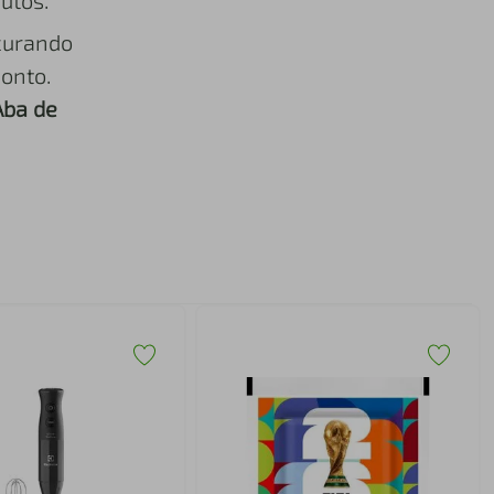
utos.
curando
onto.
Aba de