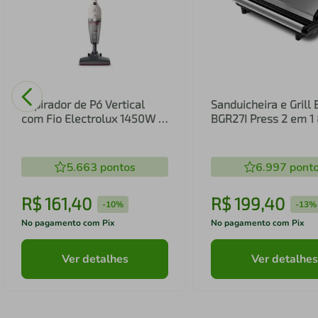
Aspirador de Pó Vertical
Sanduicheira e Grill 
com Fio Electrolux 1450W 2
BGR27I Press 2 em 
em 1 Filtro HEPA Branco
(STK14B)
5.663
pontos
6.997
pont
R$
161
,
40
R$
199
,
40
-
10%
-
13%
No pagamento com Pix
No pagamento com Pix
Ver detalhes
Ver detalhes