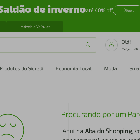
Saldão de inverno
até 40% off
Quero
Imóveis e Veículos
Olá!
Faça seu
Produtos do Sicredi
Economia Local
Moda
Sma
Procurando por um Par
Aqui na
Aba do Shopping
, 