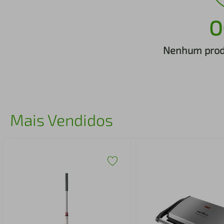
iphone
5
º
O
Nenhum produ
Mais Vendidos