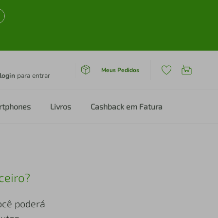
Meus Pedidos
login
para entrar
rtphones
Livros
Cashback em Fatura
ceiro?
você poderá