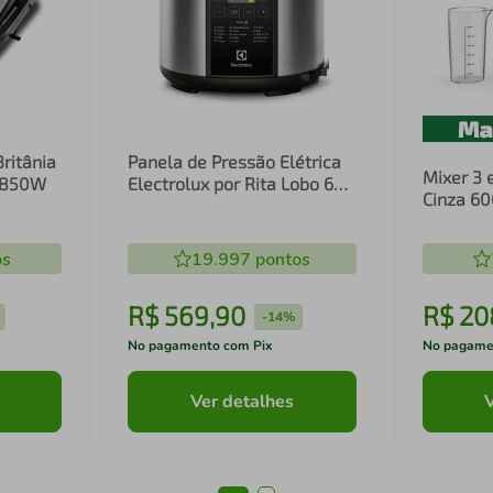
Britânia
Panela de Pressão Elétrica
Mixer 3 
1 850W
Electrolux por Rita Lobo 6L
Cinza 6
Preta Experience Digital
Inox e T
(PCC20)
(EIB20)
os
19.997
pontos
R$
569
,
90
R$
20
-
14%
No pagamento com Pix
No pagame
Ver detalhes