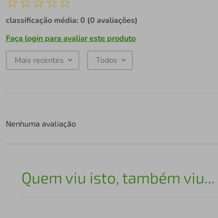
☆
☆
☆
☆
☆
classificação média: 0
(0 avaliações)
Faça login para avaliar este produto
Mais recentes
Todos
Nenhuma avaliação
Quem viu isto, também viu...