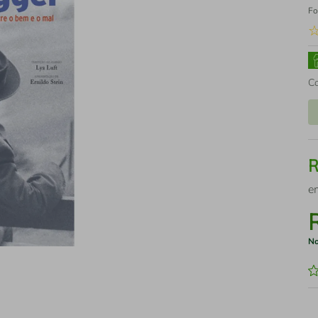
Fo
C
e
No