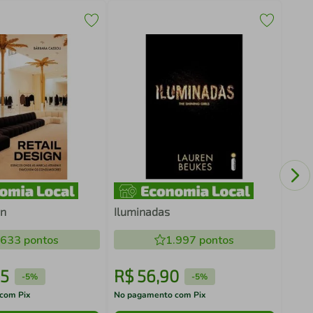
O J
gn
Iluminadas
.633
pontos
1.997
pontos
5
R$
56
,
90
R$
-
5%
-
5%
com Pix
No pagamento com Pix
No pa