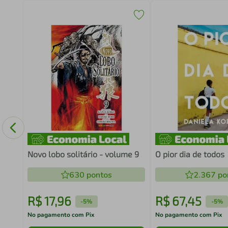
IXÃO
M
Novo lobo solitário - volume 9
O pior dia de todos
630
pontos
2.367
po
R$
17
,
96
R$
67
,
45
-
5%
-
5%
No pagamento com Pix
No pagamento com Pix