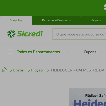
Shopping
Parcerias e Descontos
Viagens
O que você está procurando?
Produtos mais buscados
Todos os Departamentos
Cupons
tenis
1
º
Livros
Ficção
cafeteira
2
º
perfume
3
º
air fryer
4
º