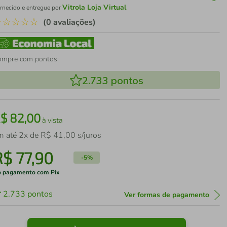
Vitrola Loja Virtual
rnecido e entregue por
☆
☆
☆
☆
☆
(0 avaliações)
ompre com pontos:
2.733
pontos
R$
82
,
00
à vista
m até
2
x de
R$
41
,
00
s/juros
R$
77
,
90
-
5%
 pagamento com Pix
2.733
pontos
Ver formas de pagamento