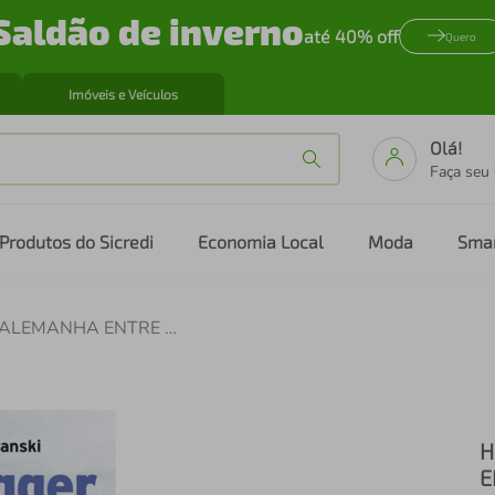
Saldão de inverno
até 40% off
Quero
Imóveis e Veículos
Olá!
Faça seu
Produtos do Sicredi
Economia Local
Moda
Sma
HEIDEGGER - UM MESTRE DA ALEMANHA ENTRE O BEM E O MAL
H
E