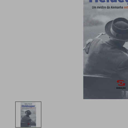
iphone
5
º