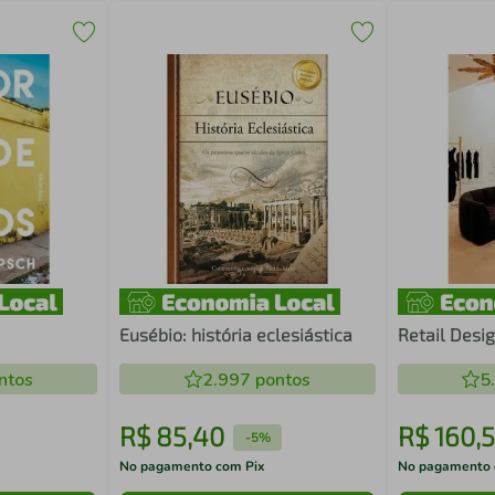
Eusébio: história eclesiástica
Retail Desi
ntos
2.997
pontos
5
R$
85
,
40
R$
160
,
5
-
5%
No pagamento com Pix
No pagamento 