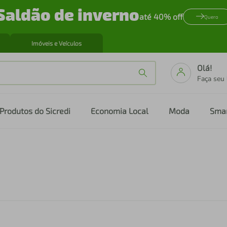
Saldão de inverno
até 40% off
Quero
Imóveis e Veículos
Olá!
Faça seu
Produtos do Sicredi
Economia Local
Moda
Sma