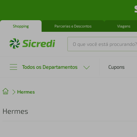
Shopping
Parcerias e Descontos
Viagens
O que você está procurando?
Produtos mais buscados
Todos os Departamentos
Cupons
tenis
1
º
Hermes
cafeteira
2
º
perfume
3
º
Hermes
air fryer
4
º