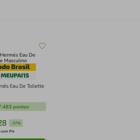
més Eau De Toilette
7.483
pontos
28
-
37%
 com Pix