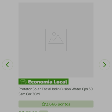
0
Pro
Spo
Protetor Solar Facial Isdin Fusion Water Fps 60
Sem Cor 30ml
2.666
pontos