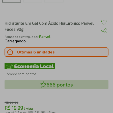
air fryer
4
º
iphone
5
º
Hidratante Em Gel Com Ácido Hialurônico Panvel
Faces 90g
Panvel
Fornecido e entregue por
Carregando…
Últimas 6 unidades
Compre com pontos:
666
pontos
R$
29
,
99
R$
19
,
99
à vista
em até
1
x de
R$
19
,
99
s/juros