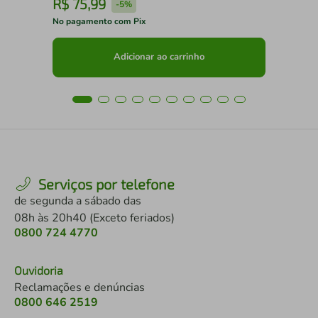
R$
75
,
99
R
-
5%
No pagamento com Pix
No 
Adicionar ao carrinho
Serviços por telefone
de segunda a sábado das
08h às 20h40 (Exceto feriados)
0800 724 4770
Ouvidoria
Reclamações e denúncias
0800 646 2519