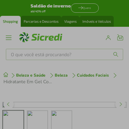
Saldão de inverno
Quero
até 40% off
Shopping
Parcerias e Descontos
Viagens
Imóveis e Veículos
O que você está procurando?
Produtos mais buscados
Beleza e Saúde
Beleza
Cuidados Faciais
tenis
1
º
Hidratante Em Gel Com Ácido Hialurônico Panvel Faces 90g
cafeteira
2
º
perfume
3
º