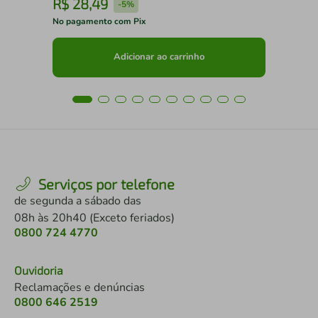
R$
28
,
49
R
-
5%
No pagamento com Pix
No 
Adicionar ao carrinho
Serviços por telefone
de segunda a sábado das
08h às 20h40 (Exceto feriados)
0800 724 4770
Ouvidoria
Reclamações e denúncias
0800 646 2519