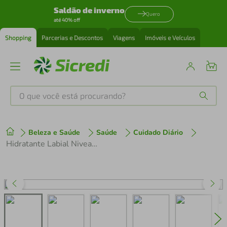
Saldão de inverno
Quero
até 40% off
Shopping
Parcerias e Descontos
Viagens
Imóveis e Veículos
O que você está procurando?
Produtos mais buscados
Beleza e Saúde
Saúde
Cuidado Diário
tenis
1
º
Hidratante Labial Nivea Hidra Color 2 Em 1 Vermelho 4,8g
cafeteira
2
º
perfume
3
º