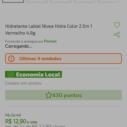
air fryer
4
º
iphone
5
º
Hidratante Labial Nivea Hidra Color 2 Em 1
Vermelho 4,8g
Panvel
Fornecido e entregue por
Carregando…
Últimas 9 unidades
Compre com pontos:
430
pontos
R$
32
,
49
R$
12
,
90
à vista
em até
1
x de
R$
12
,
90
s/juros