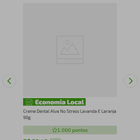
Sab
Fio
Creme Dental Alva No Stress Lavanda E Laranja
90g
1.000
pontos